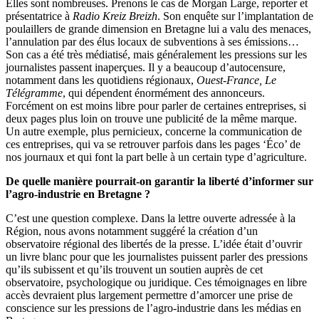
Elles sont nombreuses. Prenons le cas de Morgan Large, reporter et
présentatrice à
Radio Kreiz Breizh
. Son enquête sur l’implantation de
poulaillers de grande dimension en Bretagne lui a valu des menaces,
l’annulation par des élus locaux de subventions à ses émissions…
Son cas a été très médiatisé, mais généralement les pressions sur les
journalistes passent inaperçues. Il y a beaucoup d’autocensure,
notamment dans les quotidiens régionaux,
Ouest-France, Le
Télégramme
, qui dépendent énormément des annonceurs.
Forcément on est moins libre pour parler de certaines entreprises, si
deux pages plus loin on trouve une publicité de la même marque.
Un autre exemple, plus pernicieux, concerne la communication de
ces entreprises, qui va se retrouver parfois dans les pages ‘Éco’ de
nos journaux et qui font la part belle à un certain type d’agriculture.
De quelle manière pourrait-on garantir la liberté d’informer sur
l’agro-industrie en Bretagne ?
C’est une question complexe. Dans la lettre ouverte adressée à la
Région, nous avons notamment suggéré la création d’un
observatoire régional des libertés de la presse. L’idée était d’ouvrir
un livre blanc pour que les journalistes puissent parler des pressions
qu’ils subissent et qu’ils trouvent un soutien auprès de cet
observatoire, psychologique ou juridique. Ces témoignages en libre
accès devraient plus largement permettre d’amorcer une prise de
conscience sur les pressions de l’agro-industrie dans les médias en