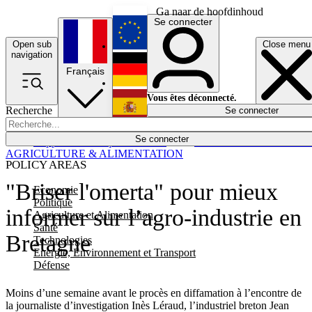
Ga naar de hoofdinhoud
Se connecter
Open sub
Close menu
English
navigation
Français
Deutsch
Vous êtes déconnecté.
Recherche
Se connecter
Español
Lumières éteintes
Se connecter
Rapporteur
Politique
Économie
Newsletters
Evénements
Em
AGRICULTURE & ALIMENTATION
POLICY AREAS
"Briser l'omerta" pour mieux
Economie
Politique
informer sur l’agro-industrie en
Agriculture et Alimentation
Santé
Bretagne
Technologies
Energie, Environnement et Transport
Défense
Moins d’une semaine avant le procès en diffamation à l’encontre de
la journaliste d’investigation Inès Léraud, l’industriel breton Jean