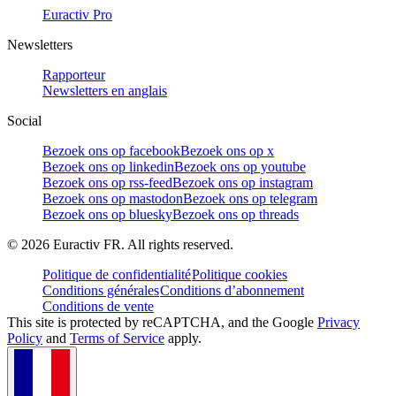
Euractiv Pro
Newsletters
Rapporteur
Newsletters en anglais
Social
Bezoek ons op facebook
Bezoek ons op x
Bezoek ons op linkedin
Bezoek ons op youtube
Bezoek ons op rss-feed
Bezoek ons op instagram
Bezoek ons op mastodon
Bezoek ons op telegram
Bezoek ons op bluesky
Bezoek ons op threads
©
2026
Euractiv FR. All rights reserved.
Politique de confidentialité
Politique cookies
Conditions générales
Conditions d’abonnement
Conditions de vente
This site is protected by reCAPTCHA, and the Google
Privacy
Policy
and
Terms of Service
apply.