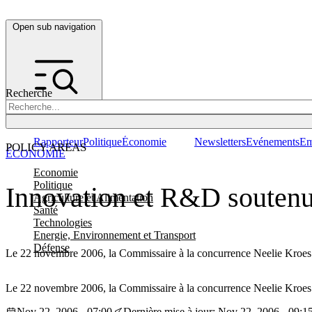
Open sub navigation
Recherche
Rapporteur
Politique
Économie
Newsletters
Evénements
Em
POLICY AREAS
ÉCONOMIE
Economie
Politique
Innovation et R&D soutenue
Agriculture et Alimentation
Santé
Technologies
Energie, Environnement et Transport
Défense
Le 22 novembre 2006, la Commissaire à la concurrence Neelie Kroes pré
Le 22 novembre 2006, la Commissaire à la concurrence Neelie Kroes pré
Nov 22, 2006 - 07:00
Dernière mise à jour: Nov 22, 2006 - 09:1