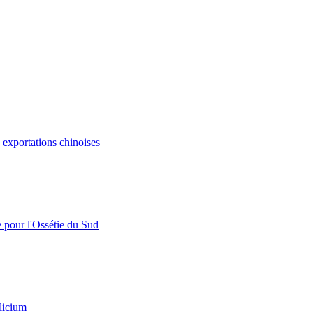
s exportations chinoises
e pour l'Ossétie du Sud
licium