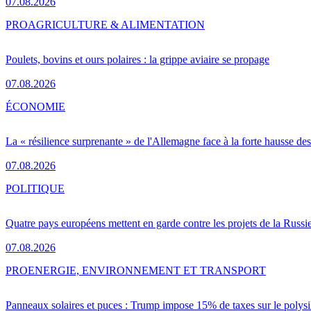
07.08.2026
PRO
AGRICULTURE & ALIMENTATION
Poulets, bovins et ours polaires : la grippe aviaire se propage
07.08.2026
ÉCONOMIE
La « résilience surprenante » de l'Allemagne face à la forte hausse de
07.08.2026
POLITIQUE
Quatre pays européens mettent en garde contre les projets de la Russi
07.08.2026
PRO
ENERGIE, ENVIRONNEMENT ET TRANSPORT
Panneaux solaires et puces : Trump impose 15% de taxes sur le polysi