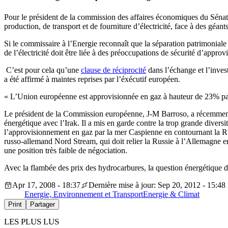
Pour le président de la commission des affaires économiques du Sénat
production, de transport et de fourniture d’électricité, face à des géan
Si le commissaire à l’Energie reconnaît que la séparation patrimonial
de l’électricité doit être liée à des préoccupations de sécurité d’appro
C’est pour cela qu’une
clause de réciprocité
dans l’échange et l’inves
a été affirmé à maintes reprises par l’éxécutif européen.
« L’Union européenne est approvisionnée en gaz à hauteur de 23% par l
Le président de la Commission européenne, J-M Barroso, a récemment 
énergétique avec l’Irak. Il a mis en garde contre la trop grande divers
l’approvisionnement en gaz par la mer Caspienne en contournant la Ru
russo-allemand Nord Stream, qui doit relier la Russie à l’Allemagne e
une position très faible de négociation.
Avec la flambée des prix des hydrocarbures, la question énergétique d
Apr 17, 2008 - 18:37
Dernière mise à jour: Sep 20, 2012 - 15:48
Energie, Environnement et Transport
Energie & Climat
Print
Partager
LES PLUS LUS