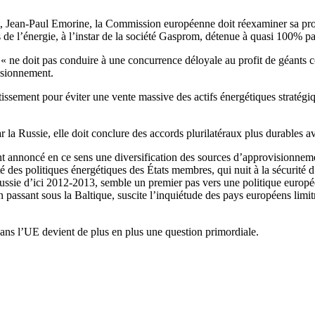
, Jean-Paul Emorine, la Commission européenne doit réexaminer sa prop
ts de l’énergie, à l’instar de la société Gasprom, détenue à quasi 100% par
e « ne doit pas conduire à une concurrence déloyale au profit de géants 
visionnement.
tissement pour éviter une vente massive des actifs énergétiques straté
a Russie, elle doit conclure des accords plurilatéraux plus durables a
annoncé en ce sens une diversification des sources d’approvisionneme
ité des politiques énergétiques des États membres, qui nuit à la sécurit
ssie d’ici 2012-2013, semble un premier pas vers une politique europée
n passant sous la Baltique, suscite l’inquiétude des pays européens li
ans l’UE devient de plus en plus une question primordiale.