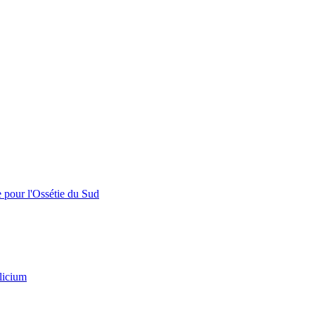
e pour l'Ossétie du Sud
licium