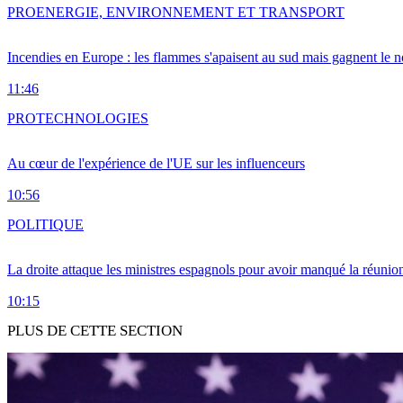
PRO
ENERGIE, ENVIRONNEMENT ET TRANSPORT
Incendies en Europe : les flammes s'apaisent au sud mais gagnent le n
11:46
PRO
TECHNOLOGIES
Au cœur de l'expérience de l'UE sur les influenceurs
10:56
POLITIQUE
La droite attaque les ministres espagnols pour avoir manqué la réunio
10:15
PLUS DE CETTE SECTION