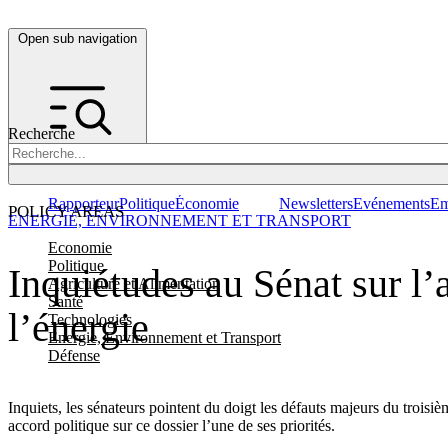
Open sub navigation
Recherche
Rapporteur
Politique
Économie
Newsletters
Evénements
Em
POLICY AREAS
ENERGIE, ENVIRONNEMENT ET TRANSPORT
Economie
Politique
Inquiétudes au Sénat sur l
Agriculture et Alimentation
Santé
l’énergie
Technologies
Energie, Environnement et Transport
Défense
Inquiets, les sénateurs pointent du doigt les défauts majeurs du trois
accord politique sur ce dossier l’une de ses priorités.