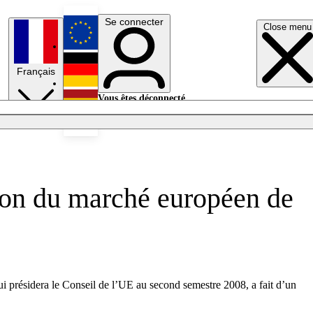
Se connecter
Close menu
English
Français
Deutsch
Vous êtes déconnecté.
Se connecter
Español
Lumières éteintes
tion du marché européen de
ui présidera le Conseil de l’UE au second semestre 2008, a fait d’un