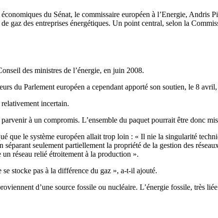
es économiques du Sénat, le commissaire européen à l’Energie, Andris Pi
 et de gaz des entreprises énergétiques. Un point central, selon la Comm
onseil des ministres de l’énergie, en juin 2008.
urs du Parlement européen a cependant apporté son soutien, le 8 avril,
relativement incertain.
our parvenir à un compromis. L’ensemble du paquet pourrait être donc mi
ue le système européen allait trop loin : « Il nie la singularité techniq
en séparant seulement partiellement la propriété de la gestion des réseau
 un réseau relié étroitement à la production ».
e se stocke pas à la différence du gaz », a-t-il ajouté.
s proviennent d’une source fossile ou nucléaire. L’énergie fossile, très li