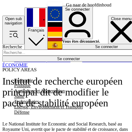
Ga naar de hoofdinhoud
Se connecter
Open sub
Close menu
English
navigation
Français
Deutsch
Vous êtes déconnecté.
Recherche
Se connecter
Español
Lumières éteintes
Se connecter
Rapporteur
Politique
Économie
Newsletters
Evénements
Em
ÉCONOMIE
POLICY AREAS
Institut de recherche européen
Economie
Politique
principal dit de modifier le
Agriculture et Alimentation
Santé
pacte de stabilité européen
Technologies
Energie, Environnement et Transport
Défense
Le National Institute for Economic and Social Research, basé au
Royaume Uni, avertit que le pacte de stabilité et de croissance, dans