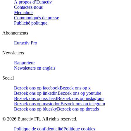
À propos d’Euractiv
Contactez-nous
Mediahuis
Communiqués de presse
Publicité politique
Abonnements
Euractiv Pro
Newsletters
Rapporteur
Newsletters en anglais
Social
Bezoek ons op facebook
Bezoek ons op x
Bezoek ons op linkedin
Bezoek ons op youtube
Bezoek ons op rss-feed
Bezoek ons op instagram
Bezoek ons op mastodon
Bezoek ons op telegram
Bezoek ons op bluesky
Bezoek ons op threads
©
2026
Euractiv FR. All rights reserved.
Politique de confidentialité
Politique cookies