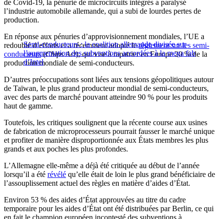
de Covid-19, la pénurie de microcircuits intégrés a paralysé
l’industrie automobile allemande, qui a subi de lourdes pertes de
production.
En réponse aux pénuries d’approvisionnement mondiales, l’UE a
Semi-conducteurs : la coalition allemande divisée sur
redoublé d’efforts et a récemment adopté le
règlement sur les semi-
l’augmentation des subventions accordées à la mega fab
conducteurs
(
Chips Act
), qui vise à rapatrier en Europe 20 % de la
d’Intel
production mondiale de semi-conducteurs.
D’autres préoccupations sont liées aux tensions géopolitiques autour
de Taïwan, le plus grand producteur mondial de semi-conducteurs,
avec des parts de marché pouvant atteindre 90 % pour les produits
haut de gamme.
Toutefois, les critiques soulignent que la récente course aux usines
de fabrication de microprocesseurs pourrait fausser le marché unique
et profiter de manière disproportionnée aux États membres les plus
grands et aux poches les plus profondes.
L’Allemagne elle-même a déjà été critiquée au début de l’année
lorsqu’il a été
révélé
qu’elle était de loin le plus grand bénéficiaire de
l’assouplissement actuel des règles en matière d’aides d’État.
Environ 53 % des aides d’État approuvées au titre du cadre
temporaire pour les aides d’État ont été distribuées par Berlin, ce qui
en fait le champion européen incontesté des subventions à