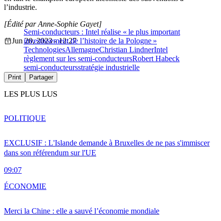
l’industrie.
[Édité par Anne-Sophie Gayet]
Semi-conducteurs : Intel réalise « le plus important
Jun 20, 2023 - 12:27
investissement de l’histoire de la Pologne »
Technologies
Allemagne
Christian Lindner
Intel
règlement sur les semi-conducteurs
Robert Habeck
semi-conducteurs
stratégie industrielle
Print
Partager
LES PLUS LUS
POLITIQUE
EXCLUSIF : L'Islande demande à Bruxelles de ne pas s'immiscer
dans son référendum sur l'UE
09:07
ÉCONOMIE
Merci la Chine : elle a sauvé l’économie mondiale