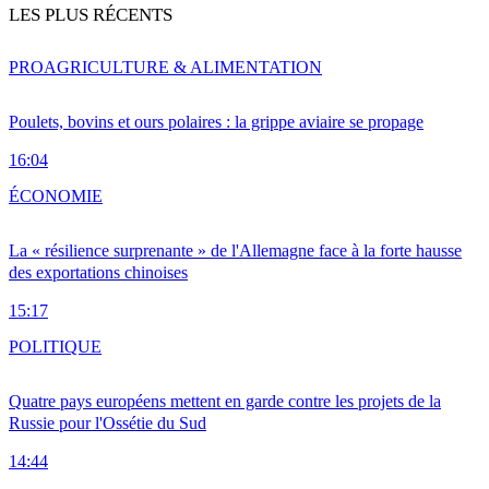
LES PLUS RÉCENTS
PRO
AGRICULTURE & ALIMENTATION
Poulets, bovins et ours polaires : la grippe aviaire se propage
16:04
ÉCONOMIE
La « résilience surprenante » de l'Allemagne face à la forte hausse
des exportations chinoises
15:17
POLITIQUE
Quatre pays européens mettent en garde contre les projets de la
Russie pour l'Ossétie du Sud
14:44