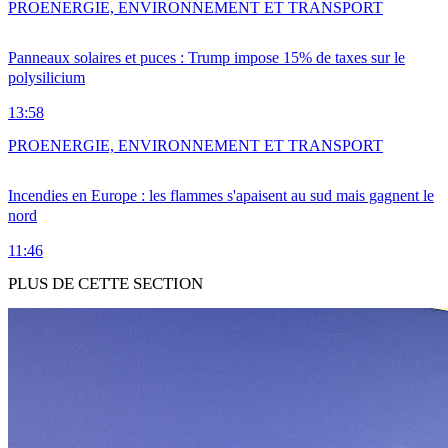
PRO
ENERGIE, ENVIRONNEMENT ET TRANSPORT
Panneaux solaires et puces : Trump impose 15% de taxes sur le
polysilicium
13:58
PRO
ENERGIE, ENVIRONNEMENT ET TRANSPORT
Incendies en Europe : les flammes s'apaisent au sud mais gagnent le
nord
11:46
PLUS DE CETTE SECTION