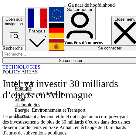
Ga naar de hoofdinhoud
Se connecter
Open sub
Close menu
English
navigation
Français
Deutsch
Vous êtes déconnecté.
Recherche
Se connecter
Español
Lumières éteintes
Se connecter
Rapporteur
Politique
Économie
Newsletters
Evénements
Em
TECHNOLOGIES
POLICY AREAS
Intel va investir 30 milliards
Economie
Politique
d’euros en Allemagne
Agriculture et Alimentation
Santé
Technologies
Energie, Environnement et Transport
Défense
Le gouvernement allemand et Intel ont signé un accord prévoyant
des investissements de plus de 30 milliards d’euros dans des usines
de semi-conducteurs en Saxe-Anhalt, en échange de 10 milliards
d’euros de subventions publiques.