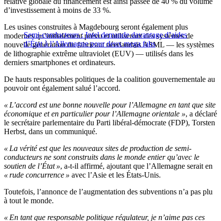
relative globale du financement est ainsi passée de 40 % du volume
d’investissement à moins de 33 %.
Les usines construites à Magdebourg seront également plus
Semi-conducteurs : Intel demande davantage d’aides
modernes qu’initialement prévu et utiliseront des systèmes de
d’État à l’Allemagne pour deux mega fabs
nouvelle génération du fabricant néerlandais ASML — les systèmes
de lithographie extrême ultraviolet (EUV) — utilisés dans les
derniers smartphones et ordinateurs.
De hauts responsables politiques de la coalition gouvernementale au
pouvoir ont également salué l’accord.
« L’accord est une bonne nouvelle pour l’Allemagne en tant que site
économique et en particulier pour l’Allemagne orientale »
, a déclaré
le secrétaire parlementaire du Parti libéral-démocrate (FDP), Torsten
Herbst, dans un communiqué.
« La vérité est que les nouveaux sites de production de semi-
conducteurs ne sont construits dans le monde entier qu’avec le
soutien de l’État »
, a-t-il affirmé, ajoutant que l’Allemagne serait en
« rude concurrence »
avec l’Asie et les États-Unis.
Toutefois, l’annonce de l’augmentation des subventions n’a pas plu
à tout le monde.
« En tant que responsable politique régulateur, je n’aime pas ces