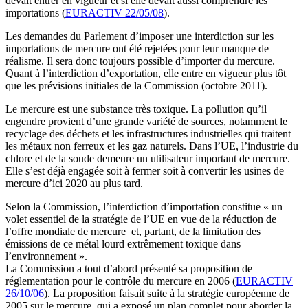
devait entrer en vigueur et si elle devait aussi comprendre les
importations (
EURACTIV 22/05/08
).
Les demandes du Parlement d’imposer une interdiction sur les
importations de mercure ont été rejetées pour leur manque de
réalisme. Il sera donc toujours possible d’importer du mercure.
Quant à l’interdiction d’exportation, elle entre en vigueur plus tôt
que les prévisions initiales de la Commission (octobre 2011).
Le mercure est une substance très toxique. La pollution qu’il
engendre provient d’une grande variété de sources, notamment le
recyclage des déchets et les infrastructures industrielles qui traitent
les métaux non ferreux et les gaz naturels. Dans l’UE, l’industrie du
chlore et de la soude demeure un utilisateur important de mercure.
Elle s’est déjà engagée soit à fermer soit à convertir les usines de
mercure d’ici 2020 au plus tard.
Selon la Commission, l’interdiction d’importation constitue « un
volet essentiel de la stratégie de l’UE en vue de la réduction de
l’offre mondiale de mercure et, partant, de la limitation des
émissions de ce métal lourd extrêmement toxique dans
l’environnement ».
La Commission a tout d’abord présenté sa proposition de
réglementation pour le contrôle du mercure en 2006 (
EURACTIV
26/10/06
). La proposition faisait suite à la stratégie européenne de
2005 sur le mercure, qui a exposé un plan complet pour aborder la