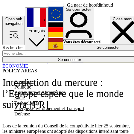
Ga naar de hoofdinhoud
Se connecter
Open sub
Close menu
English
navigation
Français
Deutsch
Vous êtes déconnecté.
Recherche
Se connecter
Español
Lumières éteintes
Se connecter
Rapporteur
Politique
Économie
Newsletters
Evénements
Em
ÉCONOMIE
POLICY AREAS
Interdiction du mercure :
Economie
Politique
l’Europe espère que le monde
Agriculture et Alimentation
Santé
suivra [FR]
Technologies
Energie, Environnement et Transport
Défense
Lors de la réunion du Conseil de la compétitivité hier 25 septembre,
les ministres européens ont adopté des dispositions interdisant toute