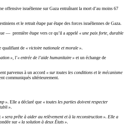
ne offensive israélienne sur Gaza entraînant la mort d’au moins 67
stiniens et le retrait étape par étape des forces israéliennes de Gaza.
venue — première étape vers ce qu’il a appelé
« une paix forte, durable
e qualifiant de
« victoire nationale et morale »
.
ation »,
l’
« entrée de l’aide humanitaire »
et un échange de
ient parvenus à un accord
« sur toutes les conditions et le mécanisme
raient communiqués ultérieurement.
ump »
. Elle a déclaré que
« toutes les parties doivent respecter
tabli »
.
t
« sera prête à aider au relèvement et à la reconstruction ». Elle a
fondée sur
« la solution à deux États »
.