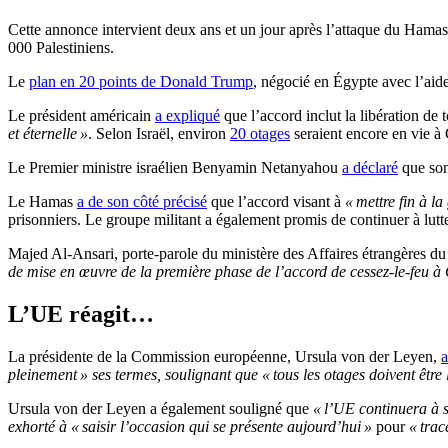
Cette annonce intervient deux ans et un jour après l’attaque du Hamas
000 Palestiniens.
Le
plan en 20 points de Donald Trump
, négocié en Égypte avec l’aide 
Le président américain
a expliqué
que l’accord inclut la libération de 
et éternelle »
. Selon Israël, environ
20 otages
seraient encore en vie à 
Le Premier ministre israélien Benyamin Netanyahou
a déclaré
que son
Le Hamas
a de son côté précisé
que l’accord visant à
« mettre fin à l
prisonniers. Le groupe militant a également promis de continuer à lut
Majed Al-Ansari, porte-parole du ministère des Affaires étrangères du
de mise en œuvre de la première phase de l’accord de cessez-le-feu à 
L’UE réagit…
La présidente de la Commission européenne, Ursula von der Leyen,
a
pleinement » ses termes, soulignant que « tous les otages doivent être 
Ursula von der Leyen a également souligné que
« l’UE continuera à 
exhorté à « saisir l’occasion qui se présente aujourd’hui »
pour
« trac