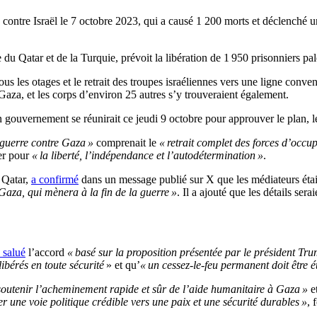
 contre Israël le 7 octobre 2023, qui a causé 1 200 morts et déclenché u
du Qatar et de la Turquie, prévoit la libération de 1 950 prisonniers pale
tous les otages et le retrait des troupes israéliennes vers une ligne con
Gaza, et les corps d’environ 25 autres s’y trouveraient également.
 gouvernement se réunirait ce jeudi 9 octobre pour approuver le plan, l
a guerre contre Gaza »
comprenait le
« retrait complet des forces d’occup
ter pour
« la liberté, l’indépendance et l’autodétermination »
.
 Qatar,
a confirmé
dans un message publié sur X que les médiateurs éta
Gaza, qui mènera à la fin de la guerre »
. Il a ajouté que les détails se
 salué
l’accord
« basé sur la proposition présentée par le président Tr
libérés en toute sécurité
» et qu’
« un cessez-le-feu permanent doit être é
soutenir l’acheminement rapide et sûr de l’aide humanitaire à Gaza »
e
er une voie politique crédible vers une paix et une sécurité durables »
, 