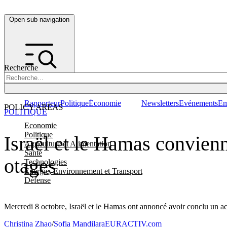
Open sub navigation
Recherche
Rapporteur
Politique
Économie
Newsletters
Evénements
Em
POLICY AREAS
POLITIQUE
Economie
Politique
Israël et le Hamas convienne
Agriculture et Alimentation
Santé
otages
Technologies
Energie, Environnement et Transport
Défense
Mercredi 8 octobre, Israël et le Hamas ont annoncé avoir conclu un ac
Christina Zhao
/
Sofia Mandilara
EURACTIV.com