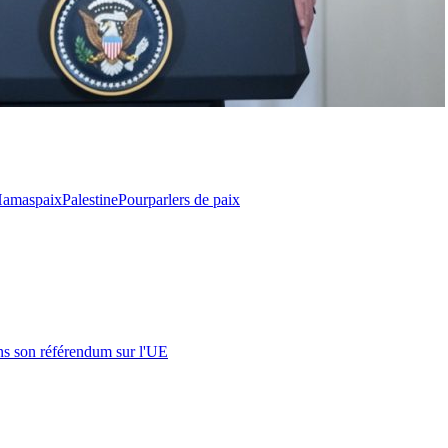
amas
paix
Palestine
Pourparlers de paix
s son référendum sur l'UE