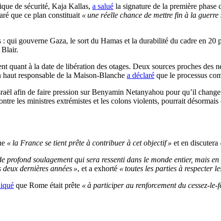
tique de sécurité, Kaja Kallas,
a salué
la signature de la première phase d
laré que ce plan constituait
« une réelle chance de mettre fin à la guerre 
s : qui gouverne Gaza, le sort du Hamas et la durabilité du cadre en 20 
Blair.
ent quant à la date de libération des otages. Deux sources proches des n
’un haut responsable de la Maison-Blanche
a déclaré
que le processus com
raël afin de faire pression sur Benyamin Netanyahou pour qu’il change 
ontre les ministres extrémistes et les colons violents, pourrait désormais 
ue
« la France se tient prête à contribuer à cet objectif »
et en discutera
 profond soulagement qui sera ressenti dans le monde entier, mais en par
s deux dernières années »
, et a exhorté
« toutes les parties à respecter 
diqué
que Rome était prête
« à participer au renforcement du cessez-le-