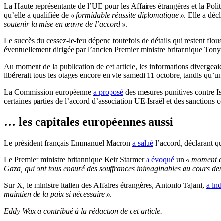
La Haute représentante de l’UE pour les Affaires étrangères et la Poli
qu’elle a qualifiée de
« formidable réussite diplomatique »
. Elle a déc
soutenir la mise en œuvre de l’accord »
.
Le succès du cessez-le-feu dépend toutefois de détails qui restent flou
éventuellement dirigée par l’ancien Premier ministre britannique Tony 
Au moment de la publication de cet article, les informations divergeai
libérerait tous les otages encore en vie samedi 11 octobre, tandis qu
La Commission européenne
a proposé
des mesures punitives contre Is
certaines parties de l’accord d’association UE-Israël et des sanctions c
… les capitales européennes aussi
Le président français Emmanuel Macron
a salué
l’accord, déclarant q
Le Premier ministre britannique Keir Starmer
a évoqué
un
« moment de
Gaza, qui ont tous enduré des souffrances inimaginables au cours de
Sur X, le ministre italien des Affaires étrangères, Antonio Tajani,
a in
maintien de la paix si nécessaire »
.
Eddy Wax a contribué à la rédaction de cet article.