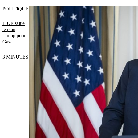
POLITIQUE
L’UE salue
le plan
Trump pour
Gaza
3 MINUTES