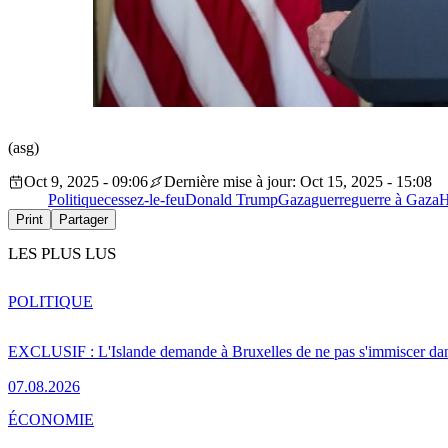
(asg)
Oct 9, 2025 - 09:06
Dernière mise à jour: Oct 15, 2025 - 15:08
Politique
cessez-le-feu
Donald Trump
Gaza
guerre
guerre à Gaza
H
Print
Partager
LES PLUS LUS
POLITIQUE
EXCLUSIF : L'Islande demande à Bruxelles de ne pas s'immiscer dan
07.08.2026
ÉCONOMIE