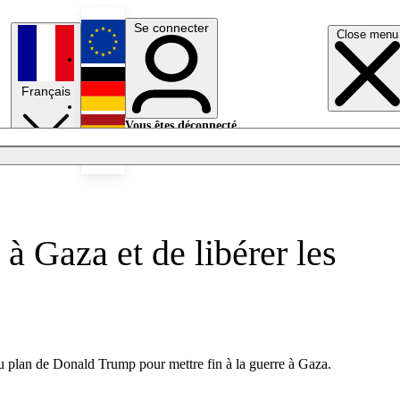
Se connecter
Close menu
English
Français
Deutsch
Vous êtes déconnecté.
Se connecter
Español
Lumières éteintes
 à Gaza et de libérer les
du plan de Donald Trump pour mettre fin à la guerre à Gaza.