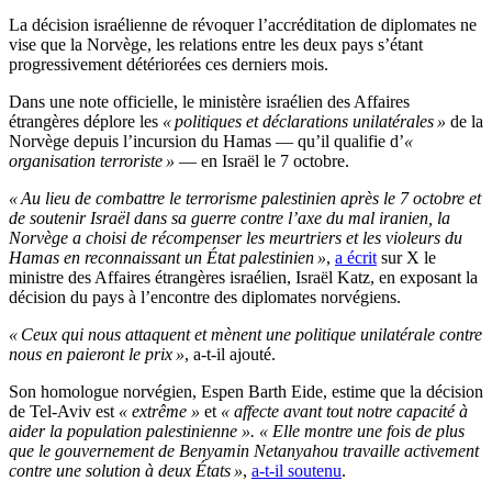
La décision israélienne de révoquer l’accréditation de diplomates ne
vise que la Norvège, les relations entre les deux pays s’étant
progressivement détériorées ces derniers mois.
Dans une note officielle, le ministère israélien des Affaires
étrangères déplore les
« politiques et déclarations unilatérales »
de la
Norvège depuis l’incursion du Hamas — qu’il qualifie d’
«
organisation terroriste »
— en Israël le 7 octobre.
« Au lieu de combattre le terrorisme palestinien après le 7 octobre et
de soutenir Israël dans sa guerre contre l’axe du mal iranien, la
Norvège a choisi de récompenser les meurtriers et les violeurs du
Hamas en reconnaissant un État palestinien »
,
a écrit
sur X le
ministre des Affaires étrangères israélien, Israël Katz, en exposant la
décision du pays à l’encontre des diplomates norvégiens.
« Ceux qui nous attaquent et mènent une politique unilatérale contre
nous en paieront le prix »
, a-t-il ajouté.
Son homologue norvégien, Espen Barth Eide, estime que la décision
de Tel-Aviv est
« extrême »
et
« affecte avant tout notre capacité à
aider la population palestinienne ».
« Elle montre une fois de plus
que le gouvernement de Benyamin Netanyahou travaille activement
contre une solution à deux États »
,
a-t-il soutenu
.