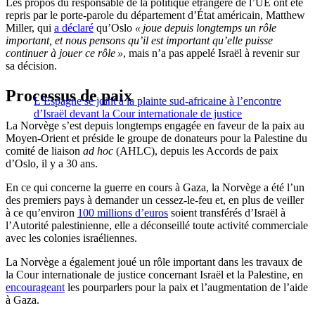
Les propos du responsable de la politique étrangère de l’UE ont été
repris par le porte-parole du département d’État américain, Matthew
Miller, qui
a déclaré
qu’Oslo
« joue depuis longtemps un rôle
important, et nous pensons qu’il est important qu’elle puisse
continuer à jouer ce rôle »
, mais n’a pas appelé Israël à revenir sur
sa décision.
Processus de paix
L’Espagne se joint à la plainte sud-africaine à l’encontre
d’Israël devant la Cour internationale de justice
La Norvège s’est depuis longtemps engagée en faveur de la paix au
Moyen-Orient et préside le groupe de donateurs pour la Palestine du
comité de liaison
ad hoc
(AHLC), depuis les Accords de paix
d’Oslo, il y a 30 ans.
En ce qui concerne la guerre en cours à Gaza, la Norvège a été l’un
des premiers pays à demander un cessez-le-feu et, en plus de veiller
à ce qu’environ
100 millions d’euros
soient transférés d’Israël à
l’Autorité palestinienne, elle a déconseillé toute activité commerciale
avec les colonies israéliennes.
La Norvège a également joué un rôle important dans les travaux de
la Cour internationale de justice concernant Israël et la Palestine, en
encourageant
les pourparlers pour la paix et l’augmentation de l’aide
à Gaza.