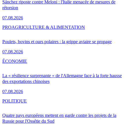
Sánchez riposte contre Meloni : l'Italie menacée de mesures de
rétorsion
07.08.2026
PRO
AGRICULTURE & ALIMENTATION
Poulets, bovins et ours polaires : la grippe aviaire se propage
07.08.2026
ÉCONOMIE
La « résilience surprenante » de l'Allemagne face à la forte hausse
des exportations chinoises
07.08.2026
POLITIQUE
Quatre pays européens mettent en garde contre les projets de la
Russie pour l'Ossétie du Sud