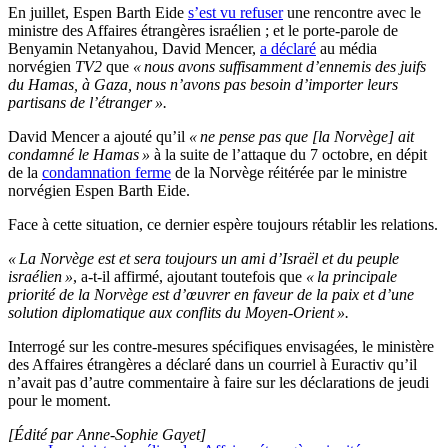
En juillet, Espen Barth Eide
s’est vu refuser
une rencontre avec le
ministre des Affaires étrangères israélien ; et le porte-parole de
Benyamin Netanyahou, David Mencer,
a déclaré
au média
norvégien
TV2
que
« nous avons suffisamment d’ennemis des juifs
du Hamas, à Gaza, nous n’avons pas besoin d’importer leurs
partisans de l’étranger ».
David Mencer a ajouté qu’il
« ne pense pas que [la Norvège] ait
condamné le Hamas »
à la suite de l’attaque du 7 octobre, en dépit
de la
condamnation ferme
de la Norvège réitérée par le ministre
norvégien Espen Barth Eide.
Face à cette situation, ce dernier espère toujours rétablir les relations.
« La Norvège est et sera toujours un ami d’Israël et du peuple
israélien »
, a-t-il affirmé, ajoutant toutefois que
« la principale
priorité de la Norvège est d’œuvrer en faveur de la paix et d’une
solution diplomatique aux conflits du Moyen-Orient ».
Interrogé sur les contre-mesures spécifiques envisagées, le ministère
des Affaires étrangères a déclaré dans un courriel à Euractiv qu’il
n’avait pas d’autre commentaire à faire sur les déclarations de jeudi
pour le moment.
[Édité par Anne-Sophie Gayet]