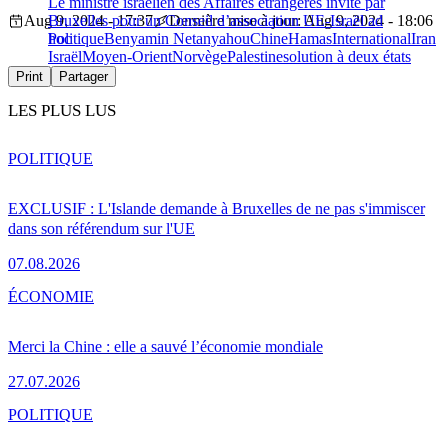
Le ministre israélien des Affaires étrangères invité par
Aug 9, 2024 - 17:37
Bruxelles pour un Conseil d’association UE-Israël ad
Dernière mise à jour: Aug 9, 2024 - 18:06
hoc
Politique
Benyamin Netanyahou
Chine
Hamas
International
Iran
Israël
Moyen-Orient
Norvège
Palestine
solution à deux états
Print
Partager
LES PLUS LUS
POLITIQUE
EXCLUSIF : L'Islande demande à Bruxelles de ne pas s'immiscer
dans son référendum sur l'UE
07.08.2026
ÉCONOMIE
Merci la Chine : elle a sauvé l’économie mondiale
27.07.2026
POLITIQUE