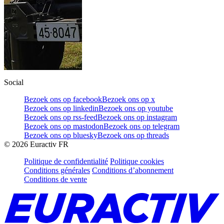
Social
Bezoek ons op facebook
Bezoek ons op x
Bezoek ons op linkedin
Bezoek ons op youtube
Bezoek ons op rss-feed
Bezoek ons op instagram
Bezoek ons op mastodon
Bezoek ons op telegram
Bezoek ons op bluesky
Bezoek ons op threads
©
2026
Euractiv FR
Politique de confidentialité
Politique cookies
Conditions générales
Conditions d’abonnement
Conditions de vente