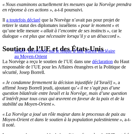
« Nous examinons actuellement les mesures que la Norvège prendra
en réponse à ces actions »
, a-t-il poursuivi.
Il
a toutefois déclaré
que la Norvège n’avait pas pour projet de
retirer le statut des diplomates israéliens
« pour le moment »
et
qu’une telle mesure
« allait à l’encontre de ses instincts »
, car le
dialogue
« est plus que nécessaire lorsqu’il y a un désaccord »
.
Soutien de l’UE et des États-Unis
Israël : incertitude sur le risque d’une guerre nucléaire
au Moyen-Orient
La Norvège a reçu le soutien de l’UE dans une
déclaration
du Haut
responsable de l’UE pour les Affaires étrangères et la Politique de
sécurité, Josep Borrell.
« Je condamne fermement la décision injustifiée [d’Israël] »
, a
affirmé Josep Borrell jeudi, ajoutant qu’
« il ne s’agit pas d’une
question bilatérale entre Israël et la Norvège, mais d’une question
d’intérêt pour tous ceux qui œuvrent en faveur de la paix et de la
stabilité au Moyen-Orient ».
« La Norvège a joué un rôle majeur dans le processus de paix au
Moyen-Orient et dans le soutien à la population palestinienne »
, a-t-
il noté.