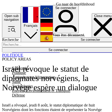
Ga naar de hoofdinhoud
Se connecter
Open sub
Close menu
English
navigation
Français
Deutsch
Vous êtes déconnecté.
Recherche
Se connecter
Español
Lumières éteintes
Se connecter
Rapporteur
Politique
Économie
Newsletters
Evénements
Em
POLITIQUE
POLICY AREAS
Israël révoque le statut de
Economie
Politique
diplomates norvégiens, la
Agriculture et Alimentation
Santé
Norvège espère un dialogue
Technologies
Energie, Environnement et Transport
Défense
Israël a révoqué, jeudi 8 août, le statut diplomatique de huit
Norvégiens dont les fonctions étaient de représenter la Norvège