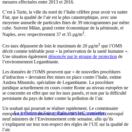
mesures effectuées entre 2013 et 2016.
C’est à Turin, la ville du nord de l’Italie célèbre pour avoir vu naitre
Fiat, que la qualité de l’air est la plus catastrophique, avec une
moyenne annuelle de particules fines de 39 microgrammes par mètre
cube. Suivent Milan, grand centre économique de la péninsule, et
3
Naples, avec respectivement 37 et 35 μg/m
.
3
Ces taux dépassent de loin le maximum de 20 μg/m
que l’OMS
décrit comme tolérable pour « la préservation de la santé humaine ».
Une situation également
dénoncée par le groupe de protection
de
l’environnement Legambiante.
Les données de l’OMS prouvent que « de nouvelles procédures
d’infraction » devraient être mises en place contre l’Italie, estime
Andrea Minutolo, spécialiste de Legambiante. La procédure
juridique actuellement en cours contre Rome au niveau européen ne
se concentre en effet que sur les taux passés, et non par la difficulté
persistante du pays de lutter contre la pollution de l’air.
Un souhait qui pourrait se réaliser rapidement. Le commissaire
La pollution de l’air en Italie irrite la Commission
européen à l’environnement, Karmenu Vella, a en effet convoqué
neuf ministres de l’Environnement cette semaine, afin qu’ils
s’expliquent sur leur non-respect des règles de l’UE sur la qualité de
l’air.