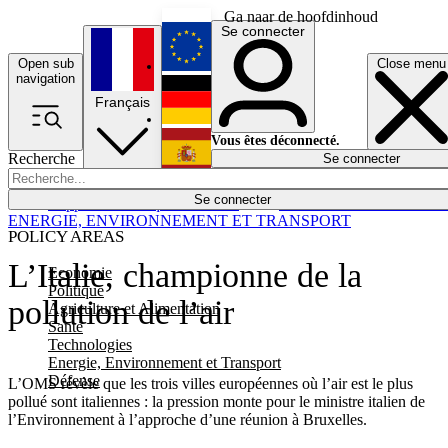
Ga naar de hoofdinhoud
Se connecter
Open sub
Close menu
English
navigation
Français
Deutsch
Vous êtes déconnecté.
Recherche
Se connecter
Español
Lumières éteintes
Se connecter
Rapporteur
Politique
Économie
Newsletters
Evénements
Em
ENERGIE, ENVIRONNEMENT ET TRANSPORT
POLICY AREAS
L’Italie, championne de la
Economie
Politique
pollution de l’air
Agriculture et Alimentation
Santé
Technologies
Energie, Environnement et Transport
Défense
L’OMS révèle que les trois villes européennes où l’air est le plus
pollué sont italiennes : la pression monte pour le ministre italien de
l’Environnement à l’approche d’une réunion à Bruxelles.