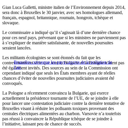
Gian Luca Galletti, ministre italien de l’Environnement depuis 2014,
sera donc à Bruxelles le 30 janvier, avec ses homologues allemand,
français, espagnol, britannique, roumain, hongrois, tchèque et
slovaque.
Le commissaire a indiqué qu’il s’agissait là d’une dernière chance
pour ces neuf pays, prévenant que si les ministres ne parviennent pas
à s’expliquer de manière satisfaisante, de nouvelles poursuites
seraient lancées.
Les militants écologistes se sont étonnés du fait que les
Bruxelles convoque les pays cancres de la pollution de
contrevenants en série que sont la Bulgarie et la Pologne n’aient pas
l’air
été également invités. Des sources au sein de la Commission ont
cependant indiqué que seuls les États membres ayant de réelles
chances d’éviter de nouvelles poursuites judiciaires avaient été
convoqués.
La Pologne a récemment convaincu la Bulgarie, qui exerce
actuellement la présidence tournante de l’UE, de se joindre à elle
pour lancer une contestation judiciaire contre la dernière tentative de
Bruxelles visant à réduire les polluants toxiques provenant des
centrales électriques alimentées au charbon. Varsovie n’a toutefois
pas réussi à convaincre la République tchèque de se joindre à
l’initiative, laissant peu de chance de succès.