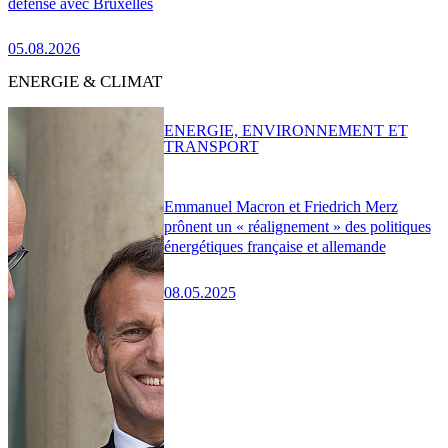
défense avec Bruxelles
05.08.2026
ENERGIE & CLIMAT
ENERGIE, ENVIRONNEMENT ET
TRANSPORT
Emmanuel Macron et Friedrich Merz
prônent un « réalignement » des politiques
énergétiques française et allemande
08.05.2025