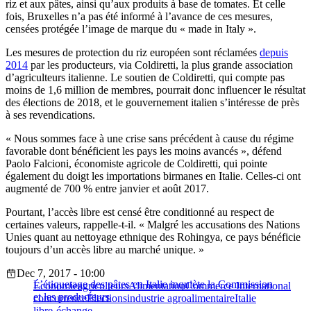
riz et aux pâtes, ainsi qu’aux produits à base de tomates. Et celle
fois, Bruxelles n’a pas été informé à l’avance de ces mesures,
censées protégée l’image de marque du « made in Italy ».
Les mesures de protection du riz européen sont réclamées
depuis
2014
par les producteurs, via Coldiretti, la plus grande association
d’agriculteurs italienne. Le soutien de Coldiretti, qui compte pas
moins de 1,6 million de membres, pourrait donc influencer le résultat
des élections de 2018, et le gouvernement italien s’intéresse de près
à ses revendications.
« Nous sommes face à une crise sans précédent à cause du régime
favorable dont bénéficient les pays les moins avancés », défend
Paolo Falcioni, économiste agricole de Coldiretti, qui pointe
également du doigt les importations birmanes en Italie. Celles-ci ont
augmenté de 700 % entre janvier et août 2017.
Pourtant, l’accès libre est censé être conditionné au respect de
certaines valeurs, rappelle-t-il. « Malgré les accusations des Nations
Unies quant au nettoyage ethnique des Rohingya, ce pays bénéficie
toujours d’un accès libre au marché unique. »
Dec 7, 2017 - 10:00
L’étiquetage des pâtes en Italie inquiète la Commission
Économie
agriculteurs
Alimentation
Commerce International
et les producteurs
concurrence
Élections
industrie agroalimentaire
Italie
libre-échange