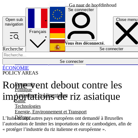
Ga naar de hoofdinhoud
Se connecter
Open sub
Close menu
English
navigation
Français
Deutsch
Vous êtes déconnecté.
Recherche
Se connecter
Español
Lumières éteintes
Se connecter
Rapporteur
Politique
Économie
Newsletters
Evénements
Em
ÉCONOMIE
POLICY AREAS
Rome vent debout contre les
Economie
Politique
importations de riz asiatique
Agriculture et Alimentation
Santé
Technologies
Energie, Environnement et Transport
Défense
L’Italie et sept autres pays européens ont demandé à Bruxelles
l’autorisation de limiter les importations de riz cambodgien, afin de
« protéger l’industrie du riz italienne et européenne ».