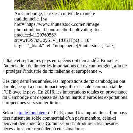
Au Cambodge, le riz est cultivé de manière
traditionnelle. [<a
href="https://www.shutterstock.com/nl/image-
photo/traditional-hand-method-cultivating-rice-
practiced-112976056?
src=wIOS7izU0y61V_1tUS1TpQ-1-10"
target="_blank" rel="noopener">[Shutterstock] </a>]
L’Italie et sept autres pays européens ont demandé à Bruxelles
l’autorisation de limiter les importations de riz cambodgien, afin de
« protéger l’industrie du riz italienne et européenne ».
Ces cinq dernières années, les importations de riz cambodgien ont
doublé, ce qui a eu un impact négatif sur le solde commercial de
l’UE avec le pays. En 2016, les importations totales en provenance
du Cambodge ont dépassé de 3,9 milliards d’euros les exportations
européennes vers son territoire.
Selon le
traité fondateur
de l’UE, quand les importations d’un pays
tiers nuisent au solde commercial d’un pays membre, celui-ci
peuvent demander à la Commission d’introduire « les mesures
nécessaires pour remédier à cette situation ».