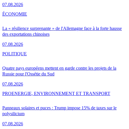
07.08.2026
ÉCONOMIE
La « résilience surprenante » de l'Allemagne face à la forte hausse
des exportations chinoises
07.08.2026
POLITIQUE
Quatre pays européens mettent en garde contre les projets de la
Russie pour l'Ossétie du Sud
07.08.2026
PRO
ENERGIE, ENVIRONNEMENT ET TRANSPORT
Panneaux solaires et puces : Trump impose 15% de taxes sur le
polysilicium
07.08.2026