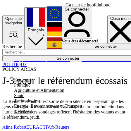
Ga naar de hoofdinhoud
Se connecter
Open sub
Close menu
English
navigation
Français
Deutsch
Vous êtes déconnecté.
Recherche
Se connecter
Español
Lumières éteintes
Se connecter
Rapporteur
Politique
Économie
Newsletters
Evénements
Em
POLITIQUE
POLICY AREAS
J-3 pour le référendum écossais
Economie
Politique
Agriculture et Alimentation
Santé
Technologies
La Reine Elisabeth II est sortie de son silence en "espérant que les
Energie, Environnement et Transport
gens réfléchiront bien à l'avenir" avant de mettre leur bulletin dans
Défense
l'urne. Les derniers sondages reflètent l'hésitation des votants avant
le référendum, jeudi.
Aline Robert
EURACTIV.fr
/
Reuters