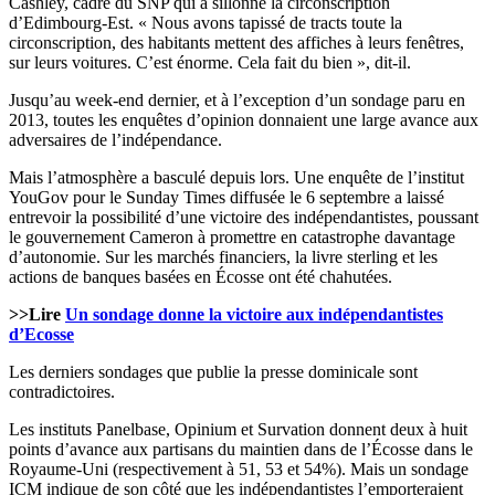
Cashley, cadre du SNP qui a sillonné la circonscription
d’Edimbourg-Est. « Nous avons tapissé de tracts toute la
circonscription, des habitants mettent des affiches à leurs fenêtres,
sur leurs voitures. C’est énorme. Cela fait du bien », dit-il.
Jusqu’au week-end dernier, et à l’exception d’un sondage paru en
2013, toutes les enquêtes d’opinion donnaient une large avance aux
adversaires de l’indépendance.
Mais l’atmosphère a basculé depuis lors. Une enquête de l’institut
YouGov pour le Sunday Times diffusée le 6 septembre a laissé
entrevoir la possibilité d’une victoire des indépendantistes, poussant
le gouvernement Cameron à promettre en catastrophe davantage
d’autonomie. Sur les marchés financiers, la livre sterling et les
actions de banques basées en Écosse ont été chahutées.
>>Lire
Un sondage donne la victoire aux indépendantistes
d’Ecosse
Les derniers sondages que publie la presse dominicale sont
contradictoires.
Les instituts Panelbase, Opinium et Survation donnent deux à huit
points d’avance aux partisans du maintien dans de l’Écosse dans le
Royaume-Uni (respectivement à 51, 53 et 54%). Mais un sondage
ICM indique de son côté que les indépendantistes l’emporteraient