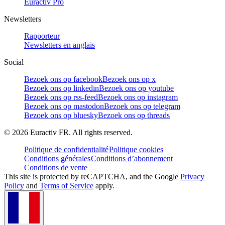
Euractiv Pro
Newsletters
Rapporteur
Newsletters en anglais
Social
Bezoek ons op facebook
Bezoek ons op x
Bezoek ons op linkedin
Bezoek ons op youtube
Bezoek ons op rss-feed
Bezoek ons op instagram
Bezoek ons op mastodon
Bezoek ons op telegram
Bezoek ons op bluesky
Bezoek ons op threads
©
2026
Euractiv FR. All rights reserved.
Politique de confidentialité
Politique cookies
Conditions générales
Conditions d’abonnement
Conditions de vente
This site is protected by reCAPTCHA, and the Google
Privacy
Policy
and
Terms of Service
apply.