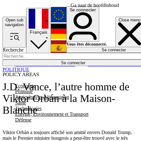
Ga naar de hoofdinhoud
Se connecter
Open sub
Close menu
English
navigation
Français
Deutsch
Vous êtes déconnecté.
Recherche
Se connecter
Español
Lumières éteintes
Se connecter
Rapporteur
Politique
Économie
Newsletters
Evénements
Em
POLITIQUE
POLICY AREAS
J.D. Vance, l’autre homme de
Economie
Politique
Viktor Orbán à la Maison-
Agriculture et Alimentation
Santé
Blanche
Technologies
Energie, Environnement et Transport
Défense
Viktor Orbán a toujours affiché son amitié envers Donald Trump,
mais le Premier ministre hongrois a peut-être trouvé avec le très