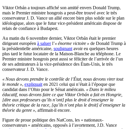
Viktor Orbán a toujours affiché son amitié envers Donald Trump,
mais le Premier ministre hongrois a peut-être trouvé avec le très
conservateur J. D. Vance un allié encore bien plus solide sur le plan
idéologique, alors que le futur vice-président américain dispose de
relais de confiance à Budapest.
Au matin du 6 novembre dernier, Viktor Orbán était le premier
dirigeant européen
à saluer
l’
« énorme victoire »
de Donald Trump à
la présidentielle américaine,
soulignant
avoir eu quelques heures
plus tard le futur locataire de la Maison-Blanche au téléphone. Le
Premier ministre hongrois peut aussi se féliciter de l’arrivée de l’un
de ses admirateurs à la vice-présidence des États-Unis, le très
conservateur J. D. Vance.
« Nous devons prendre le contrôle de l’État, nous devons virer tout
le monde »
,
expliquait
en 2021 celui qui n’était à l’époque que
candidat dans l’Ohio pour le Sénat américain.
« Dans le milieu
éducatif, nous devons faire ce que Viktor Orbán a fait en Hongrie,
[dire aux professeurs qu’ils n’ont] plus le droit d’enseigner la
théorie critique de la race, [qu’ils n’ont plus le droit] d’enseigner la
théorie du genre »
, affirmait-il encore.
Figure de proue politique des NatCons, les « nationaux-
conservateurs » américains, opposés à l’avortement, J.D. Vance