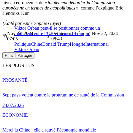
niveau européen et de
« totalement déborder la Commission
européenne en termes de géopolitiques »
, comme l’explique Eric
Hendriks-Kim.
[Édité par Anne-Sophie Gayet]
Viktor Orbán peut-il se positionner comme un
Nov 22, 2024 -
médiateur entre l’UE et Donald Trump ?
Dernière mise à jour: Nov 22, 2024 -
07:05
08:43
Politique
Chine
Donald Trump
Hongrie
International
Viktor Orban
Print
Partager
LES PLUS LUS
PRO
SANTÉ
Sept pays votent contre le programme de santé de la Commission
24.07.2026
ÉCONOMIE
Merci la Chine : elle a sauvé l’économie mondiale