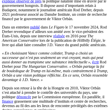
explique observer de près
la politique nataliste mise en œuvre par le
gouvernement hongrois. Il dispose aussi d’importants relais à
Budapest, notamment le journaliste américain Rod Dreher, depuis
2021 professeur associé au Danube Institute, un centre de recherche
financé par le gouvernement de Viktor Orbán.
Dans un entretien
publié
dans
Le Figaro
le 17 novembre 2024, Rod
Dreher revendique d’ailleurs son amitié avec le vice-président des
États-Unis, depuis une interview
réalisée
en 2016 pour
The
American Conservative
lors de la publication de
Hillbilly Élégie
, le
livre qui allait faire connaître J.D. Vance du grand public américain.
« En choisissant Vance comme colistier, Trump a choisi un
successeur qui n’est pas seulement un vrai croyant, mais qui peut
aussi donner au trumpisme une substance intellectuelle »
,
écrit
Rod
Dreher pour
The Hungarian Conservative
.
« Orbán partage la foi
de bouledogue de Trump en lui-même, mais contrairement à Trump,
Orbán a une vision politique réfléchie. En ce sens, Orbán ressemble
davantage à J.D. Vance. »
Depuis son retour à la tête de la Hongrie en 2010, Viktor Orbán
s’est attaché à prendre le contrôle des universités du pays, une
politique
dénoncée
par la Commission européenne. En parallèle, il
finance
grassement une multitude d’instituts et centre de recherches,
devenus au fil des ans les lieux de rencontre privilégiés des extrêmes