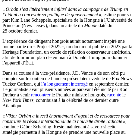
« Orbán s’est littéralement infiltré dans la campagne de Trump en
l’aidant à concevoir sa politique de gouvernement »
, estime pour sa
part Kim Lane Scheppele, spécialiste de la Hongrie à l’Université de
Princeton (New Jersey), dans un article du
Monde
daté du
25 octobre dernier.
L’expérience du dirigeant hongrois aurait notamment inspiré une
bonne partie du « Project 2025 », un document publié en 2023 par la
Heritage Foundation, un cercle de réflexion conservateur américain,
afin de fournir un plan clé en main à Donald Trump pour dominer
l’appareil d’État.
Dans sa course à la vice-présidence, J.D. Vance a de son côté pu
compter sur le soutien de l’ancien présentateur vedette de Fox News
Tucker Carlson, qui
l’a longuement interrogé
en septembre dernier.
Le journaliste avait plusieurs années auparavant été incité par Rod
Dreher à venir
rencontrer
le Premier ministre hongrois,
raconte
le
New York Times
, contribuant à la célébrité de ce dernier outre-
Atlantique.
« Viktor Orbán a investi énormément d’agent et de ressources pour
construire le réseau international de la nouvelle droite radicale »
,
continue Gábor Scheiring. Reste maintenant à savoir si cette
stratégie permettra à la Hongrie de prendre une nouvelle place au