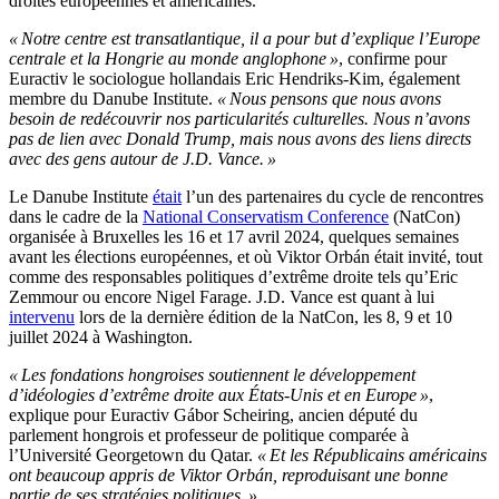
droites européennes et américaines.
« Notre centre est transatlantique, il a pour but d’explique l’Europe
centrale et la Hongrie au monde anglophone »
, confirme pour
Euractiv le sociologue hollandais Eric Hendriks-Kim, également
membre du Danube Institute.
« Nous pensons que nous avons
besoin de redécouvrir nos particularités culturelles. Nous n’avons
pas de lien avec Donald Trump, mais nous avons des liens directs
avec des gens autour de J.D. Vance. »
Le Danube Institute
était
l’un des partenaires du cycle de rencontres
dans le cadre de la
National Conservatism Conference
(NatCon)
organisée à Bruxelles les 16 et 17 avril 2024, quelques semaines
avant les élections européennes, et où Viktor Orbán était invité, tout
comme des responsables politiques d’extrême droite tels qu’Eric
Zemmour ou encore Nigel Farage. J.D. Vance est quant à lui
intervenu
lors de la dernière édition de la NatCon, les 8, 9 et 10
juillet 2024 à Washington.
« Les fondations hongroises soutiennent le développement
d’idéologies d’extrême droite aux États-Unis et en Europe »
,
explique pour Euractiv Gábor Scheiring, ancien député du
parlement hongrois et professeur de politique comparée à
l’Université Georgetown du Qatar.
« Et les Républicains américains
ont beaucoup appris de Viktor Orbán, reproduisant une bonne
partie de ses stratégies politiques. »