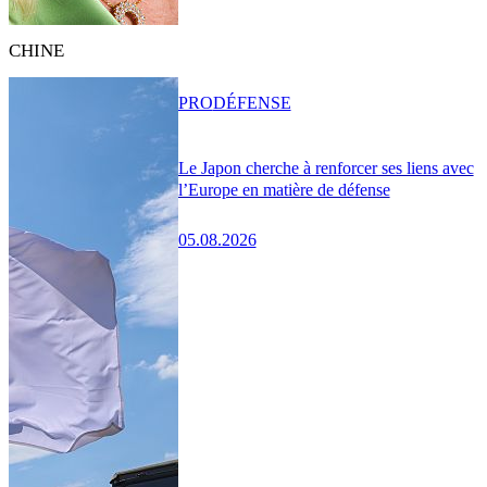
CHINE
PRO
DÉFENSE
Le Japon cherche à renforcer ses liens avec
l’Europe en matière de défense
05.08.2026