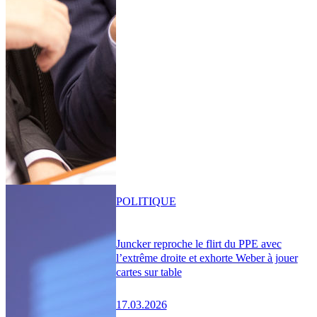
POLITIQUE
Juncker reproche le flirt du PPE avec
l’extrême droite et exhorte Weber à jouer
cartes sur table
17.03.2026