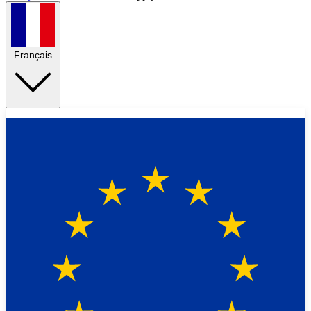
Français