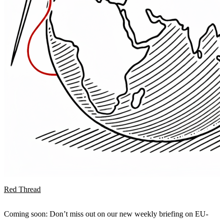
Red Thread
Coming soon: Don’t miss out on our new weekly briefing on EU-