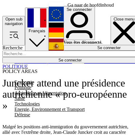
Ga naar de hoofdinhoud
Se connecter
Open sub
Close menu
English
navigation
Français
Deutsch
Vous êtes déconnecté.
Recherche
Se connecter
Español
Lumières éteintes
Se connecter
Rapporteur
Politique
Économie
Newsletters
Evénements
Em
POLITIQUE
POLICY AREAS
Juncker attend une présidence
Economie
Politique
autrichienne « pro-européenne
Agriculture et Alimentation
Santé
»
Technologies
Energie, Environnement et Transport
Défense
Malgré les positions anti-immigration du gouvernement autrichien,
allié avec l'extrême droite, Jean-Claude Juncker croit au caractère