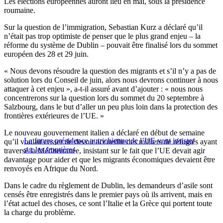
Les élections européennes auront lieu en mai, sous la présidence
roumaine.
Sur la question de l’immigration, Sebastian Kurz a déclaré qu’il
n’était pas trop optimiste de penser que le plus grand enjeu – la
réforme du système de Dublin – pouvait être finalisé lors du sommet
européen des 28 et 29 juin.
« Nous devons résoudre la question des migrants et s’il n’y a pas de
solution lors du Conseil de juin, alors nous devrons continuer à nous
attaquer à cet enjeu », a-t-il assuré avant d’ajouter : « nous nous
concentrerons sur la question lors du sommet du 20 septembre à
Salzbourg, dans le but d’aller un peu plus loin dans la protection des
frontières extérieures de l’UE. »
Le nouveau gouvernement italien a déclaré en début de semaine
La future présidence autrichienne de l’UE veut insister
qu’il voulait cesser de devoir accueillir des milliers de réfugiés ayant
sur les frontières
traversé la Méditerranée, insistant sur le fait que l’UE devait agir
davantage pour aider et que les migrants économiques devaient être
renvoyés en Afrique du Nord.
Dans le cadre du règlement de Dublin, les demandeurs d’asile sont
censés être enregistrés dans le premier pays où ils arrivent, mais en
l’état actuel des choses, ce sont l’Italie et la Grèce qui portent toute
la charge du problème.