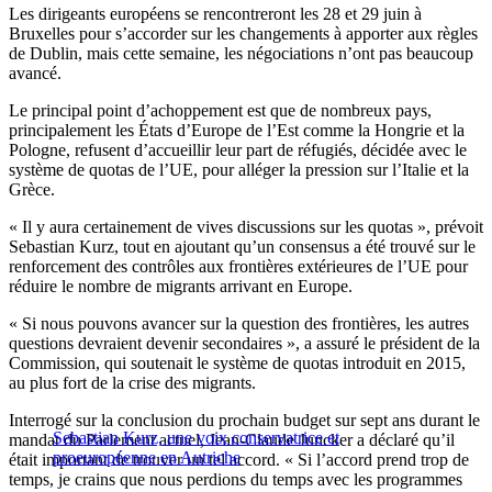
Les dirigeants européens se rencontreront les 28 et 29 juin à
Bruxelles pour s’accorder sur les changements à apporter aux règles
de Dublin, mais cette semaine, les négociations n’ont pas beaucoup
avancé.
Le principal point d’achoppement est que de nombreux pays,
principalement les États d’Europe de l’Est comme la Hongrie et la
Pologne, refusent d’accueillir leur part de réfugiés, décidée avec le
système de quotas de l’UE, pour alléger la pression sur l’Italie et la
Grèce.
« Il y aura certainement de vives discussions sur les quotas », prévoit
Sebastian Kurz, tout en ajoutant qu’un consensus a été trouvé sur le
renforcement des contrôles aux frontières extérieures de l’UE pour
réduire le nombre de migrants arrivant en Europe.
« Si nous pouvons avancer sur la question des frontières, les autres
questions devraient devenir secondaires », a assuré le président de la
Commission, qui soutenait le système de quotas introduit en 2015,
au plus fort de la crise des migrants.
Interrogé sur la conclusion du prochain budget sur sept ans durant le
Sebastian Kurz, une voix conservatrice et
mandat du Parlement actuel, Jean-Claude Juncker a déclaré qu’il
proeuropéenne en Autriche
était important de trouver un tel accord. « Si l’accord prend trop de
temps, je crains que nous perdions du temps avec les programmes