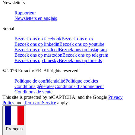
Newsletters
Rapporteur
Newsletters en anglais
Social
Bezoek ons op facebook
Bezoek ons op x
Bezoek ons op linkedin
Bezoek ons op youtube
Bezoek ons op rss-feed
Bezoek ons op instagram
Bezoek ons op mastodon
Bezoek ons op telegram
Bezoek ons op bluesky
Bezoek ons op threads
©
2026
Euractiv FR. All rights reserved.
Politique de confidentialité
Politique cookies
Conditions générales
Conditions d’abonnement
Conditions de vente
This site is protected by reCAPTCHA, and the Google
Privacy
Policy
and
Terms of Service
apply.
Français