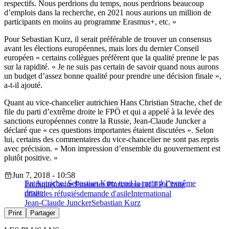
respectifs. Nous perdrions du temps, nous perdrions beaucoup
d’emplois dans la recherche, en 2021 nous aurions un million de
participants en moins au programme Erasmus+, etc. »
Pour Sebastian Kurz, il serait préférable de trouver un consensus
avant les élections européennes, mais lors du dernier Conseil
européen « certains collègues préfèrent que la qualité prenne le pas
sur la rapidité. « Je ne suis pas certain de savoir quand nous aurons
un budget d’assez bonne qualité pour prendre une décision finale »,
a-t-il ajouté.
Quant au vice-chancelier autrichien Hans Christian Strache, chef de
file du parti d’extrême droite le FPÖ et qui a appelé à la levée des
sanctions européennes contre la Russie, Jean-Claude Juncker a
déclaré que « ces questions importantes étaient discutées ». Selon
lui, certains des commentaires du vice-chancelier ne sont pas repris
avec précision. « Mon impression d’ensemble du gouvernement est
plutôt positive. »
Jun 7, 2018 - 10:58
En Autriche, Sebastian Kurz tend la main à l’extrême
Politique
Cadre Financier Pluriannuel (CFP)
Chine
droite
crise des réfugiés
demande d'asile
International
Jean-Claude Juncker
Sebastian Kurz
Print
Partager