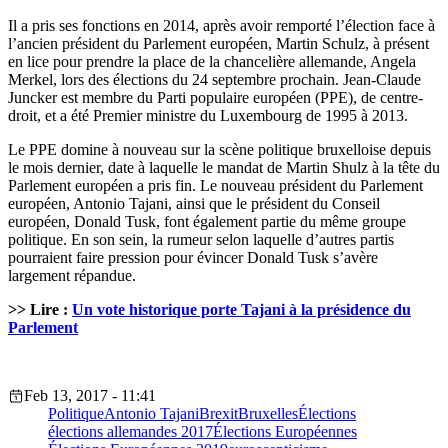
Il a pris ses fonctions en 2014, après avoir remporté l’élection face à
l’ancien président du Parlement européen, Martin Schulz, à présent
en lice pour prendre la place de la chancelière allemande, Angela
Merkel, lors des élections du 24 septembre prochain. Jean-Claude
Juncker est membre du Parti populaire européen (PPE), de centre-
droit, et a été Premier ministre du Luxembourg de 1995 à 2013.
Le PPE domine à nouveau sur la scène politique bruxelloise depuis
le mois dernier, date à laquelle le mandat de Martin Shulz à la tête du
Parlement européen a pris fin. Le nouveau président du Parlement
européen, Antonio Tajani, ainsi que le président du Conseil
européen, Donald Tusk, font également partie du même groupe
politique. En son sein, la rumeur selon laquelle d’autres partis
pourraient faire pression pour évincer Donald Tusk s’avère
largement répandue.
>> Lire :
Un vote historique porte Tajani à la présidence du
Parlement
Feb 13, 2017 - 11:41
Politique
Antonio Tajani
Brexit
Bruxelles
Élections
élections allemandes 2017
Élections Européennes