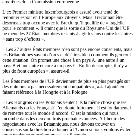
aux rênes de la Commission européenne.
L’ex Premier ministre luxembourgeois a assuré avoir tenté de
redonner espoir en l’Europe aux citoyens. Mais il reconnait être
désormais trop occupé avec le Brexit, qu’il qualifie de « tragédie
pour le continent ». Il craint que la sortie du Royaume-Uni de l’UE
ne mène les 27 États membres restants à agir les uns contre les autres
« sans trop d’efforts ».
« Les 27 autres États membres n’en sont pas encore conscients, mais
les Britanniques savent d’ores et déjà très bien comment ils gèreront
cette situation. On promet une chose à un pays A, une autre à un
pays B et une autre encore à un pays C. En fin de compte, il n’y a
plus de front européen », assure-t-il.
Les États membres de l’UE deviennent de plus en plus partagés sur
des opinions « pas nécessairement compatibles », a-t-il ajouté en
faisant référence à la Hongrie et à la Pologne.
« Les Hongrois ou les Polonais veulent-ils la même chose que les
Allemands ou les Français? J’en doute fortement. Il est fondamental
de remettre tout le monde d’accord. C’est la mission qui nous
incombe dans les deux ou trois prochaines années. À l’heure des
négociations avec les Britanniques, nous devons trouver un
consensus sur la direction à donner à l’Union si nous voulons éviter
toute tendance apocalyptique », a-t-il conclu.