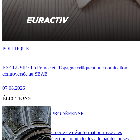
POLITIQUE
EXCLUSIF : La France et l'Espagne critiquent une nomination
controversée au SEAE
07.08.2026
ÉLECTIONS
PRO
DÉFENSE
Guerre de désinformation russe : les
élections municipales allemandes prises