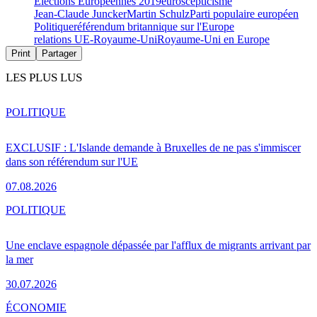
Élections Européennes 2019
euroscepticisme
Jean-Claude Juncker
Martin Schulz
Parti populaire européen
Politique
référendum britannique sur l'Europe
relations UE-Royaume-Uni
Royaume-Uni en Europe
Print
Partager
LES PLUS LUS
POLITIQUE
EXCLUSIF : L'Islande demande à Bruxelles de ne pas s'immiscer
dans son référendum sur l'UE
07.08.2026
POLITIQUE
Une enclave espagnole dépassée par l'afflux de migrants arrivant par
la mer
30.07.2026
ÉCONOMIE