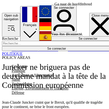
Ga naar de hoofdinhoud
Se connecter
Open sub
Close menu
English
navigation
Français
Deutsch
Vous êtes déconnecté.
Recherche
Se connecter
Español
Lumières éteintes
Se connecter
Rapporteur
Politique
Économie
Newsletters
Evénements
Em
POLITIQUE
POLICY AREAS
Juncker ne briguera pas de
Economie
Politique
deuxième mandat à la tête de la
Agriculture et Alimentation
Santé
Commission européenne
Technologies
Energie, Environnement et Transport
Défense
Jean-Claude Juncker craint que le Brexit, qu'il qualifie de tragédie
pour le continent, ne brise le front européen.