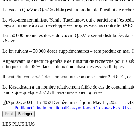
Le vaccin QazVac (QazCovid-in) est un produit de l’Institut de recherc
Le vice-premier ministre Yeraly Tugzhanov, qui a participé à l’expédi
pays au monde à avoir développé ses propres vaccins contre le SARS-Co
Les 50 000 premières doses de vaccin QazVac seront distribuées dans l
26 avril.
Le lot suivant – 50 000 doses supplémentaires – sera produit en mai. I
Auparavant, la directrice générale de l’Institut de recherche pour la 
cliniques et de 96 % dans la deuxième phase des essais cliniques.
Il peut être conservé à des températures comprises entre 2 et 8 °C, ce 
Le Kazakhstan a un nombre relativement faible de cas de contamination
tandis que quelque 257 278 personnes étaient guéries.
Apr 23, 2021 - 15:40
Dernière mise à jour: May 11, 2021 - 15:48
Politique
Chine
International
Kassym Jomart Tokayev
Kazakhsta
Print
Partager
LES PLUS LUS