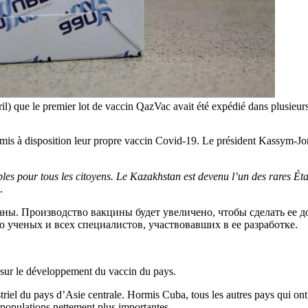
l) que le premier lot de vaccin QazVac avait été expédié dans plusieur
t mis à disposition leur propre vaccin Covid-19. Le président Kassym-Jo
es pour tous les citoyens. Le Kazakhstan est devenu l’un des rares États
.
ны. Производство вакцины будет увеличено, чтобы сделать ее д
 ученых и всех специалистов, участвовавших в ее разработке.
s sur le développement du vaccin du pays.
dustriel du pays d’Asie centrale. Hormis Cuba, tous les autres pays qui
 populations nettement plus importantes.