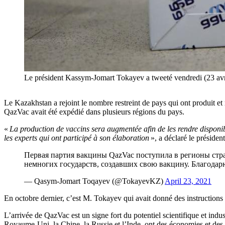
Le président Kassym-Jomart Tokayev a tweeté vendredi (23 avri
Le Kazakhstan a rejoint le nombre restreint de pays qui ont produit e
QazVac avait été expédié dans plusieurs régions du pays.
«
La production de vaccins sera augmentée afin de les rendre disponibl
les experts qui ont participé à son élaboration
», a déclaré le président
Первая партия вакцины QazVac поступила в регионы стра
немногих государств, создавших свою вакцину. Благодарю
— Qasym-Jomart Toqayev (@TokayevKZ)
April 23, 2021
En octobre dernier, c’est M. Tokayev qui avait donné des instruction
L’arrivée de QazVac est un signe fort du potentiel scientifique et in
Royaume-Uni, la Chine, la Russie et l’Inde, ont des économies et des