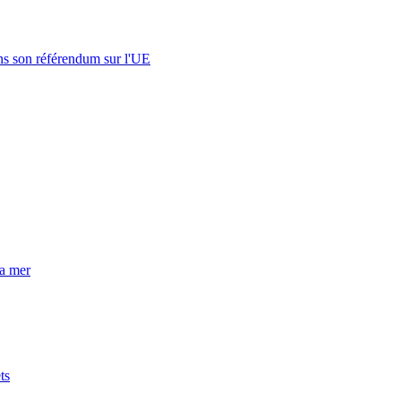
s son référendum sur l'UE
la mer
ts