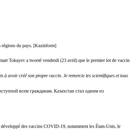
s régions du pays. [Kazinform]
mart Tokayev a tweeté vendredi (23 avril) que le premier lot de vaccin
 à avoir créé son propre vaccin. Je remercie les scientifiques et tous
оступной всем гражданам. Казахстан стал одним из
 ont développé des vaccins COVID-19, notamment les États-Unis, le