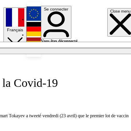
Se connecter
Close menu
English
Français
Deutsch
Vous êtes déconnecté.
Se connecter
Español
Lumières éteintes
 la Covid-19
mart Tokayev a tweeté vendredi (23 avril) que le premier lot de vaccin