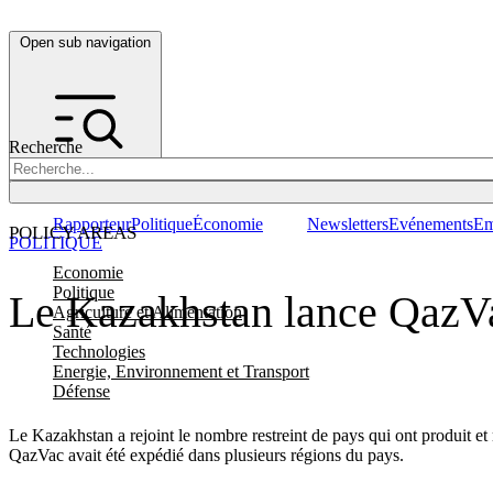
Open sub navigation
Recherche
Rapporteur
Politique
Économie
Newsletters
Evénements
Em
POLICY AREAS
POLITIQUE
Economie
Politique
Le Kazakhstan lance QazVa
Agriculture et Alimentation
Santé
Technologies
Energie, Environnement et Transport
Défense
Le Kazakhstan a rejoint le nombre restreint de pays qui ont produit e
QazVac avait été expédié dans plusieurs régions du pays.