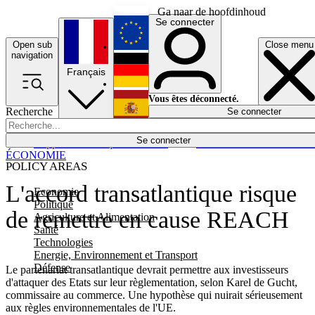
Ga naar de hoofdinhoud
Se connecter
Open sub
Close menu
English
navigation
Français
Deutsch
Vous êtes déconnecté.
Recherche
Se connecter
Español
Lumières éteintes
Se connecter
Rapporteur
Politique
Économie
Newsletters
Evénements
Em
ÉCONOMIE
POLICY AREAS
L'accord transatlantique risque
Economie
Politique
de remettre en cause REACH
Agriculture et Alimentation
Santé
Technologies
Energie, Environnement et Transport
Défense
Le partenariat transatlantique devrait permettre aux investisseurs
d'attaquer des Etats sur leur règlementation, selon Karel de Gucht,
commissaire au commerce. Une hypothèse qui nuirait sérieusement
aux règles environnementales de l'UE.