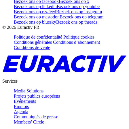
Bezoek ons op facebook
Bezoek ons op x
Bezoek ons op linkedin
Bezoek ons op youtube
Bezoek ons op rss-feed
Bezoek ons op instagram
Bezoek ons op mastodon
Bezoek ons op telegram
Bezoek ons op bluesky
Bezoek ons op threads
©
2026
Euractiv FR
Politique de confidentialité
Politique cookies
Conditions générales
Conditions d’abonnement
Conditions de vente
Services
Media Solutions
Projets publics européens
Evénements
Emplois
Agenda
Communiqués de presse
Members’ Circle