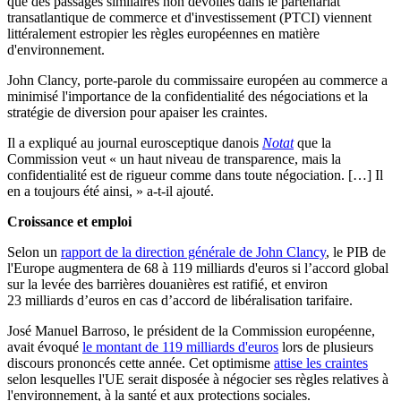
que des passages similaires non dévoilés dans le partenariat
transatlantique de commerce et d'investissement (PTCI) viennent
littéralement estropier les règles européennes en matière
d'environnement.
John Clancy, porte-parole du commissaire européen au commerce a
minimisé l'importance de la confidentialité des négociations et la
stratégie de diversion pour apaiser les craintes.
Il a expliqué au journal eurosceptique danois
Notat
que la
Commission veut « un haut niveau de transparence, mais la
confidentialité est de rigueur comme dans toute négociation.
[…] Il
en a toujours été ainsi, » a-t-il ajouté.
Croissance et emploi
Selon un
rapport de la direction générale de John Clancy
, le PIB de
l'Europe augmentera de 68 à 119 milliards d'euros si l’accord global
sur la levée des barrières douanières est ratifié, et environ
23 milliards d’euros en cas d’accord de libéralisation tarifaire.
José Manuel Barroso, le président de la Commission européenne,
avait évoqué
le montant de 119 milliards d'euros
lors de plusieurs
discours prononcés cette année. Cet optimisme
attise les craintes
selon lesquelles l'UE serait disposée à négocier ses règles relatives à
l'environnement, à la santé et aux protections sociales.