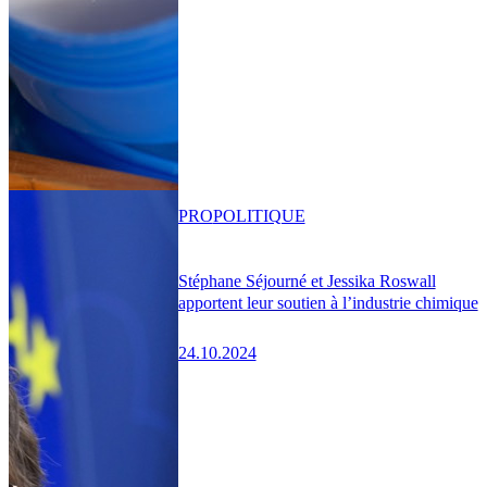
PRO
POLITIQUE
Stéphane Séjourné et Jessika Roswall
apportent leur soutien à l’industrie chimique
24.10.2024