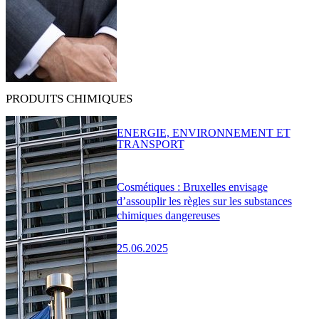
PRODUITS CHIMIQUES
ENERGIE, ENVIRONNEMENT ET
TRANSPORT
Cosmétiques : Bruxelles envisage
d’assouplir les règles sur les substances
chimiques dangereuses
25.06.2025