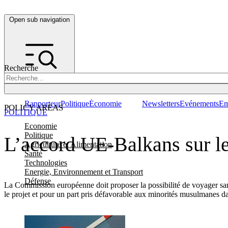
Open sub navigation
Recherche
Rapporteur
Politique
Économie
Newsletters
Evénements
Em
POLICY AREAS
POLITIQUE
Economie
Politique
L’accord UE-Balkans sur le
Agriculture et Alimentation
Santé
Technologies
Energie, Environnement et Transport
Défense
La Commission européenne doit proposer la possibilité de voyager sans
le projet et pour un part pris défavorable aux minorités musulmanes d