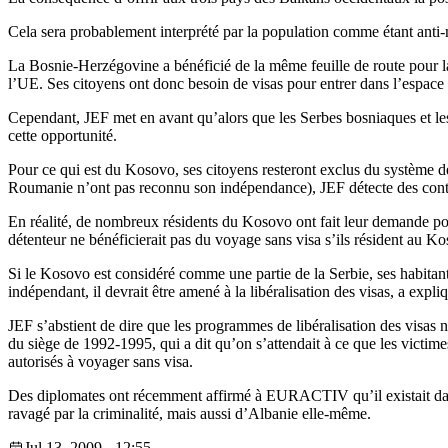
Cela sera probablement interprété par la population comme étant anti
La Bosnie-Herzégovine a bénéficié de la même feuille de route pour la 
l’UE. Ses citoyens ont donc besoin de visas pour entrer dans l’espac
Cependant, JEF met en avant qu’alors que les Serbes bosniaques et les
cette opportunité.
Pour ce qui est du Kosovo, ses citoyens resteront exclus du système de
Roumanie n’ont pas reconnu son indépendance), JEF détecte des contra
En réalité, de nombreux résidents du Kosovo ont fait leur demande p
détenteur ne bénéficierait pas du voyage sans visa s’ils résident au K
Si le Kosovo est considéré comme une partie de la Serbie, ses habitan
indépendant, il devrait être amené à la libéralisation des visas, a expli
JEF s’abstient de dire que les programmes de libéralisation des visas
du siège de 1992-1995, qui a dit qu’on s’attendait à ce que les victim
autorisés à voyager sans visa.
Des diplomates ont récemment affirmé à EURACTIV qu’il existait dans 
ravagé par la criminalité, mais aussi d’Albanie elle-même.
Jul 13, 2009 - 12:55