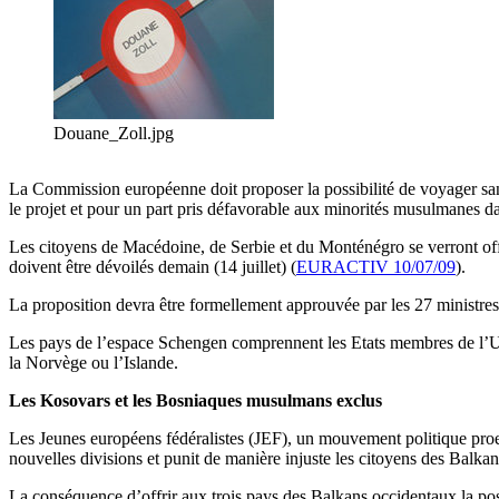
Douane_Zoll.jpg
La Commission européenne doit proposer la possibilité de voyager sans
le projet et pour un part pris défavorable aux minorités musulmanes d
Les citoyens de Macédoine, de Serbie et du Monténégro se verront offr
doivent être dévoilés demain (14 juillet) (
EURACTIV 10/07/09
).
La proposition devra être formellement approuvée par les 27 ministres 
Les pays de l’espace Schengen comprennent les Etats membres de l’UE
la Norvège ou l’Islande.
Les Kosovars et les Bosniaques musulmans exclus
Les Jeunes européens fédéralistes (JEF), un mouvement politique proeur
nouvelles divisions et punit de manière injuste les citoyens des Balka
La conséquence d’offrir aux trois pays des Balkans occidentaux la pos