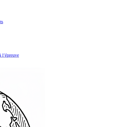
ts
à l’épreuve