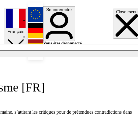
Se connecter
Close menu
English
Français
Deutsch
Vous êtes déconnecté.
Se connecter
Español
Lumières éteintes
isme [FR]
ine, s’attirant les critiques pour de prétendues contradictions dans