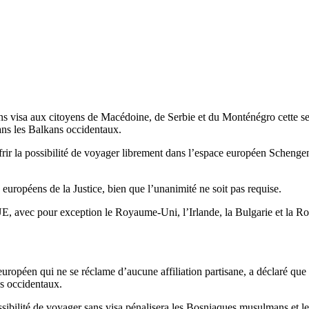
 visa aux citoyens de Macédoine, de Serbie et du Monténégro cette sema
ans les Balkans occidentaux.
ir la possibilité de voyager librement dans l’espace européen Schengen 
européens de la Justice, bien que l’unanimité ne soit pas requise.
, avec pour exception le Royaume-Uni, l’Irlande, la Bulgarie et la Ro
opéen qui ne se réclame d’aucune affiliation partisane, a déclaré que ce
ns occidentaux.
sibilité de voyager sans visa pénalisera les Bosniaques musulmans et le