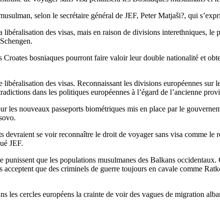
-musulman, selon le secrétaire général de JEF, Peter Matjaši?, qui s’
libéralisation des visas, mais en raison de divisions interethniques, le
e Schengen.
 Croates bosniaques pourront faire valoir leur double nationalité et ob
 libéralisation des visas. Reconnaissant les divisions européennes sur l
dictions dans les politiques européennes à l’égard de l’ancienne provi
our les nouveaux passeports biométriques mis en place par le gouverne
osovo.
ts devraient se voir reconnaître le droit de voyager sans visa comme le
qué JEF.
 ne punissent que les populations musulmanes des Balkans occidentaux. 
es acceptent que des criminels de guerre toujours en cavale comme Ratko 
les cercles européens la crainte de voir des vagues de migration alba