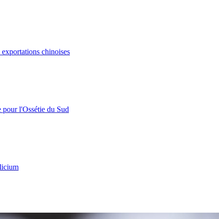
s exportations chinoises
e pour l'Ossétie du Sud
licium