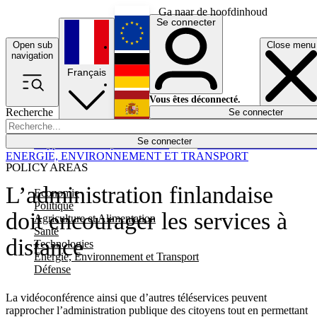
Ga naar de hoofdinhoud
Se connecter
Open sub
Close menu
English
navigation
Français
Deutsch
Vous êtes déconnecté.
Recherche
Se connecter
Español
Lumières éteintes
Se connecter
Rapporteur
Politique
Économie
Newsletters
Evénements
Em
ENERGIE, ENVIRONNEMENT ET TRANSPORT
POLICY AREAS
L’administration finlandaise
Economie
Politique
doit encourager les services à
Agriculture et Alimentation
Santé
distance
Technologies
Energie, Environnement et Transport
Défense
La vidéoconférence ainsi que d’autres téléservices peuvent
rapprocher l’administration publique des citoyens tout en permettant