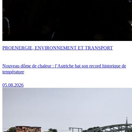
PRO
ENERGIE, ENVIRONNEMENT ET TRANSPORT
Nouveau dôme de chaleur : l’Autriche bat son record historique de
température
05.08.2026