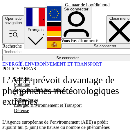
Ga naar de hoofdinhoud
Se connecter
Open sub
Close menu
English
navigation
Français
Deutsch
Vous êtes déconnecté.
Recherche
Se connecter
Español
Lumières éteintes
Se connecter
Rapporteur
Politique
Économie
Newsletters
Evénements
Em
ENERGIE, ENVIRONNEMENT ET TRANSPORT
POLICY AREAS
L’AEE prévoit davantage de
Economie
Politique
phénomènes météorologiques
Agriculture et Alimentation
Santé
extrêmes
Technologies
Energie, Environnement et Transport
Défense
L’Agence européenne de l’environnement (AEE) a prédit
aujourd’hui (5 juin) une hausse du nombre de phénomènes