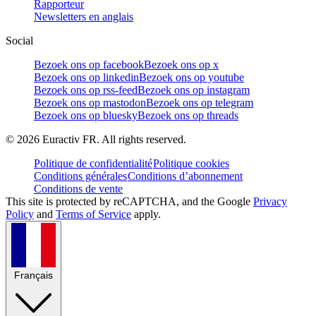
Rapporteur
Newsletters en anglais
Social
Bezoek ons op facebook
Bezoek ons op x
Bezoek ons op linkedin
Bezoek ons op youtube
Bezoek ons op rss-feed
Bezoek ons op instagram
Bezoek ons op mastodon
Bezoek ons op telegram
Bezoek ons op bluesky
Bezoek ons op threads
©
2026
Euractiv FR. All rights reserved.
Politique de confidentialité
Politique cookies
Conditions générales
Conditions d’abonnement
Conditions de vente
This site is protected by reCAPTCHA, and the Google
Privacy
Policy
and
Terms of Service
apply.
Français