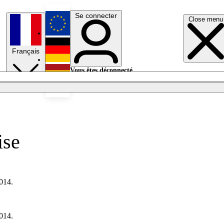
Se connecter
Close menu
English
Français
Deutsch
Vous êtes déconnecté.
Se connecter
Español
Lumières éteintes
ise
2014.
2014.