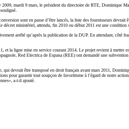
our 2009, mardi 9 mars, le président du directoire de RTE, Dominique Mail
 souligné.
conversion sont en passe d’être lancés, la liste des fournisseurs devrait êt
Ce décret ministériel, attendu, fin 2010 ou début 2011 est une condition
itivement arrêté qu’après la publication de la DUP. En attendant, côté fra
, et la ligne mise en service courant 2014. Le projet revient à mettre e
espagnole, Red Electrica de Espana (REE) ont demandé une subvention 
ie, qui devrait être transposé en droit français avant mars 2011, Domini
ons pour garantir tout soupçon de favoritisme à l’égard de notre actio
nes», a-t-il ajouté.