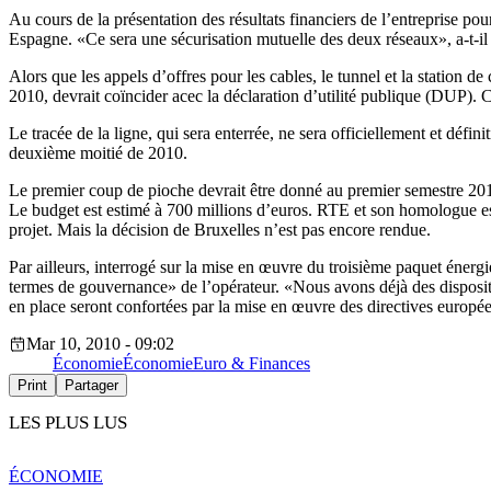
Au cours de la présentation des résultats financiers de l’entreprise p
Espagne. «Ce sera une sécurisation mutuelle des deux réseaux», a-t-il
Alors que les appels d’offres pour les cables, le tunnel et la station de 
2010, devrait coïncider acec la déclaration d’utilité publique (DUP). 
Le tracée de la ligne, qui sera enterrée, ne sera officiellement et défin
deuxième moitié de 2010.
Le premier coup de pioche devrait être donné au premier semestre 2011
Le budget est estimé à 700 millions d’euros. RTE et son homologue 
projet. Mais la décision de Bruxelles n’est pas encore rendue.
Par ailleurs, interrogé sur la mise en œuvre du troisième paquet énerg
termes de gouvernance» de l’opérateur. «Nous avons déjà des dispositi
en place seront confortées par la mise en œuvre des directives européen
Mar 10, 2010 - 09:02
Économie
Économie
Euro & Finances
Print
Partager
LES PLUS LUS
ÉCONOMIE