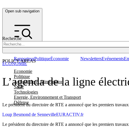
Open sub navigation
Recherche
Rapporteur
Politique
Économie
Newsletters
Evénements
Em
POLICY AREAS
ÉCONOMIE
Economie
Politique
L’agenda de la ligne électr
Agriculture et Alimentation
Santé
Technologies
Energie, Environnement et Transport
Défense
Le président du directoire de RTE a annoncé que les premiers travaux 
Loup Besmond de Senneville
EURACTIV.fr
Le président du directoire de RTE a annoncé que les premiers travaux 