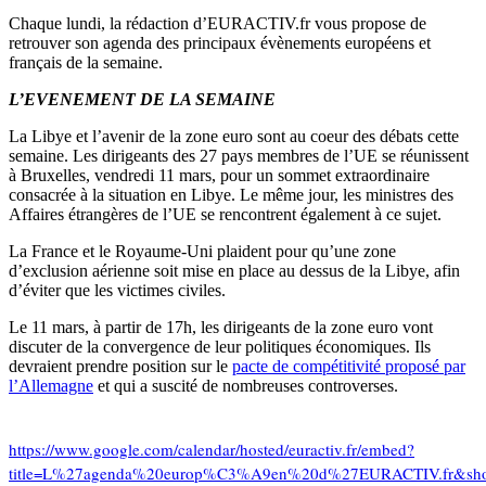
Chaque lundi, la rédaction d’EURACTIV.fr vous propose de
retrouver son agenda des principaux évènements européens et
français de la semaine.
L’EVENEMENT DE LA SEMAINE
La Libye et l’avenir de la zone euro sont au coeur des débats cette
semaine. Les dirigeants des 27 pays membres de l’UE se réunissent
à Bruxelles, vendredi 11 mars, pour un sommet extraordinaire
consacrée à la situation en Libye. Le même jour, les ministres des
Affaires étrangères de l’UE se rencontrent également à ce sujet.
La France et le Royaume-Uni plaident pour qu’une zone
d’exclusion aérienne soit mise en place au dessus de la Libye, afin
d’éviter que les victimes civiles.
Le 11 mars, à partir de 17h, les dirigeants de la zone euro vont
discuter de la convergence de leur politiques économiques. Ils
devraient prendre position sur le
pacte de compétitivité proposé par
l’Allemagne
et qui a suscité de nombreuses controverses.
https://www.google.com/calendar/hosted/euractiv.fr/embed?
title=L%27agenda%20europ%C3%A9en%20d%27EURACTIV.fr&showTz=