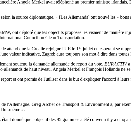
chancelière Angela Merkel avait téléphoné au premier ministre irlandais
elon la source diplomatique. « [Les Allemands] ont trouvé les « bons ar
W, ont déploré que les objectifs proposés les visaient de manière inju
International Council on Clean Transportation.
er
elle attend que la Croatie rejoigne l'UE le 1
juillet en espérant se rapp
'une valeur indicative, Zagreb aura toujours son mot à dire dans toutes 
lement soutenu la demande allemande de report du vote.
EURACTIV
a 
co-allemands de haut niveau. Angela Merkel et François Hollande ne se se
report et ont promis de l'utiliser dans le but d'expliquer l'accord à leur
fs de l'Allemagne. Greg Archer de Transport & Environment a, par exemp
il lui-même ».
s, étant donné que l'objectif des 95 grammes a été convenu il y a cinq a