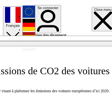
Se connecter
Close menu
English
Français
Deutsch
Vous êtes déconnecté.
Se connecter
Español
Lumières éteintes
issions de CO2 des voitures
 visant à plafonner les émissions des voitures européennes d’ici 2020.