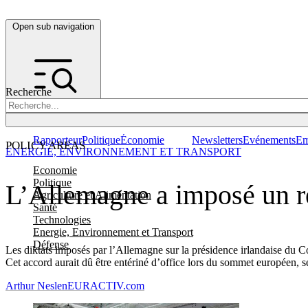
Open sub navigation
Recherche
Rapporteur
Politique
Économie
Newsletters
Evénements
Em
POLICY AREAS
ENERGIE, ENVIRONNEMENT ET TRANSPORT
Economie
Politique
L’Allemagne a imposé un re
Agriculture et Alimentation
Santé
Technologies
Energie, Environnement et Transport
Défense
Les diktats imposés par l’Allemagne sur la présidence irlandaise du C
Cet accord aurait dû être entériné d’office lors du sommet européen, 
Arthur Neslen
EURACTIV.com