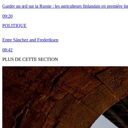
Garder un œil sur la Russie : les agriculteurs finlandais en première li
09:20
POLITIQUE
Entre Sánchez and Frederiksen
08:42
PLUS DE CETTE SECTION