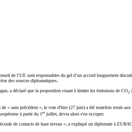
onseil de l’UE sont responsables du gel d’un accord longuement discuté
selon des sources diplomatiques.
gan, a déclaré que la proposition visant à limiter les émissions de CO
à
2
de « sans précédent », le vote d'hier (27 juin) a été toutefois remis au
er
uropéenne à partir du 1
juillet, devra alors s'en occuper.
l découle de contacts de haut niveau », a expliqué un diplomate à
EURAC