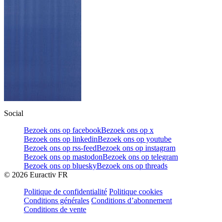
Social
Bezoek ons op facebook
Bezoek ons op x
Bezoek ons op linkedin
Bezoek ons op youtube
Bezoek ons op rss-feed
Bezoek ons op instagram
Bezoek ons op mastodon
Bezoek ons op telegram
Bezoek ons op bluesky
Bezoek ons op threads
©
2026
Euractiv FR
Politique de confidentialité
Politique cookies
Conditions générales
Conditions d’abonnement
Conditions de vente