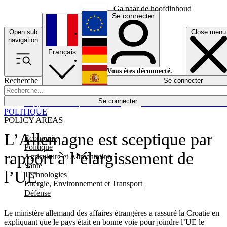
Ga naar de hoofdinhoud
Se connecter
Open sub
Close menu
English
navigation
Français
Deutsch
Vous êtes déconnecté.
Recherche
Se connecter
Español
Lumières éteintes
Se connecter
Rapporteur
Politique
Économie
Newsletters
Evénements
Em
POLITIQUE
POLICY AREAS
L’Allemagne est sceptique par
Economie
Politique
rapport à l’élargissement de
Agriculture et Alimentation
Santé
l’UE
Technologies
Energie, Environnement et Transport
Défense
Le ministère allemand des affaires étrangères a rassuré la Croatie en
expliquant que le pays était en bonne voie pour joindre l’UE le