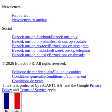
Newsletters
Rapporteur
Newsletters en anglais
Social
Bezoek ons op facebook
Bezoek ons op x
Bezoek ons op linkedin
Bezoek ons op youtube
Bezoek ons op rss-feed
Bezoek ons op instagram
Bezoek ons op mastodon
Bezoek ons op telegram
Bezoek ons op bluesky
Bezoek ons op threads
©
2026
Euractiv FR. All rights reserved.
Politique de confidentialité
Politique cookies
Conditions générales
Conditions d’abonnement
Conditions de vente
This site is protected by reCAPTCHA, and the Google
Privacy
Policy
and
Terms of Service
apply.
Français