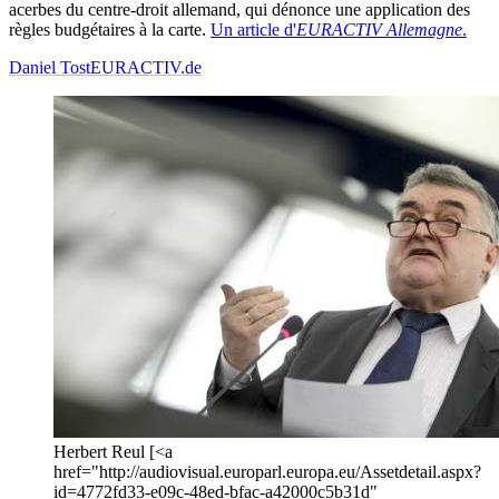
acerbes du centre-droit allemand, qui dénonce une application des
règles budgétaires à la carte.
Un article d'
EURACTIV
Allemagne
.
Daniel Tost
EURACTIV.de
Herbert Reul [<a
href="http://audiovisual.europarl.europa.eu/Assetdetail.aspx?
id=4772fd33-e09c-48ed-bfac-a42000c5b31d"