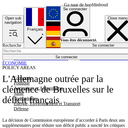
Ga naar de hoofdinhoud
Se connecter
Open sub
Close menu
English
navigation
Français
Deutsch
Vous êtes déconnecté.
Recherche
Se connecter
Español
Lumières éteintes
Se connecter
Rapporteur
Politique
Économie
Newsletters
Evénements
Em
ÉCONOMIE
POLICY AREAS
L'Allemagne outrée par la
Economie
Politique
clémence de Bruxelles sur le
Agriculture et Alimentation
Santé
déficit français
Technologies
Energie, Environnement et Transport
Défense
La décision de Commission européenne d’accorder à Paris deux ans
supplémentaires pour réduire son déficit public a suscité les critiques