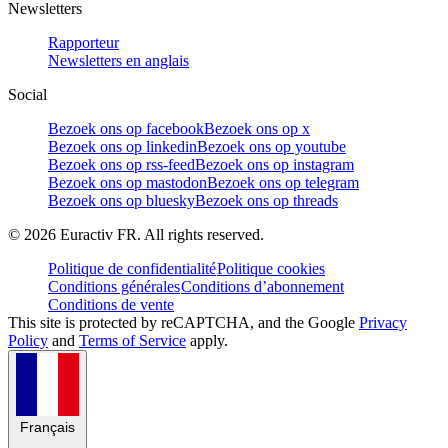
Newsletters
Rapporteur
Newsletters en anglais
Social
Bezoek ons op facebook
Bezoek ons op x
Bezoek ons op linkedin
Bezoek ons op youtube
Bezoek ons op rss-feed
Bezoek ons op instagram
Bezoek ons op mastodon
Bezoek ons op telegram
Bezoek ons op bluesky
Bezoek ons op threads
©
2026
Euractiv FR. All rights reserved.
Politique de confidentialité
Politique cookies
Conditions générales
Conditions d’abonnement
Conditions de vente
This site is protected by reCAPTCHA, and the Google
Privacy
Policy
and
Terms of Service
apply.
Français