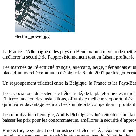
electric_power.jpg
La France, l’Allemagne et les pays du Benelux ont convenu de mettre e
améliorer la sécurité de l’approvisionnement tout en faisant profiter l
Les marchés de l’électricité français, allemand, belge, néerlandais et
place d’un marché commun a été signé le 6 juin 2007 par les gouvernemen
Un regroupement trilatéral entre la Belgique, la France et les Pays-Ba
Les associations du secteur de l’électricité, de la plateforme des ma
l’interconnection des installations, offrant de meilleures opportunités 
qu’intégrer davantage les marchés stimulera la compétition – profitant
Le commissaire à l’énergie, Andris Piebalgs a salué cette décision, la 
baisser les prix pour les consommateurs, améliorer la sécurité d’approvi
Eurelectric, le syndicat de l’industrie de l’électricité, a également bie
grande avancée vers un marché intérieur européen de l’énergie plus co