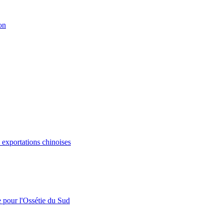
on
s exportations chinoises
e pour l'Ossétie du Sud