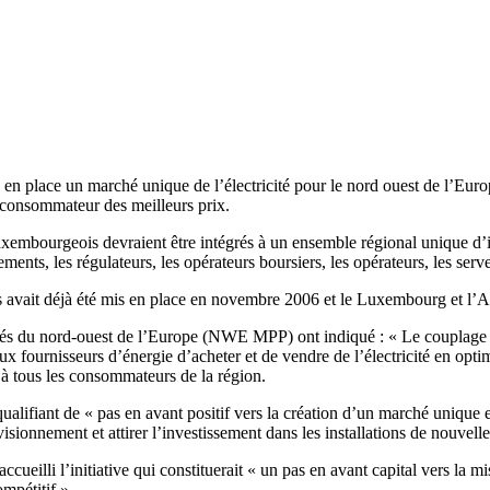
n place un marché unique de l’électricité pour le nord ouest de l’Europ
e consommateur des meilleurs prix.
 luxembourgeois devraient être intégrés à un ensemble régional unique d
ts, les régulateurs, les opérateurs boursiers, les opérateurs, les serveu
s avait déjà été mis en place en novembre 2006 et le Luxembourg et l’All
rchés du nord-ouest de l’Europe (NWE MPP) ont indiqué : « Le couplage d
aux fournisseurs d’énergie d’acheter et de vendre de l’électricité en opti
 à tous les consommateurs de la région.
qualifiant de « pas en avant positif vers la création d’un marché unique e
sionnement et attirer l’investissement dans les installations de nouvelle 
n accueilli l’initiative qui constituerait « un pas en avant capital vers la
mpétitif ».