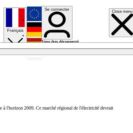
Se connecter
Close menu
English
Français
Deutsch
Vous êtes déconnecté.
Se connecter
Español
Lumières éteintes
à l'horizon 2009. Ce marché régional de l'électricité devrait