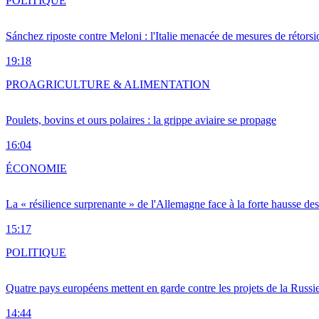
POLITIQUE
Sánchez riposte contre Meloni : l'Italie menacée de mesures de rétorsi
19:18
PRO
AGRICULTURE & ALIMENTATION
Poulets, bovins et ours polaires : la grippe aviaire se propage
16:04
ÉCONOMIE
La « résilience surprenante » de l'Allemagne face à la forte hausse de
15:17
POLITIQUE
Quatre pays européens mettent en garde contre les projets de la Russi
14:44