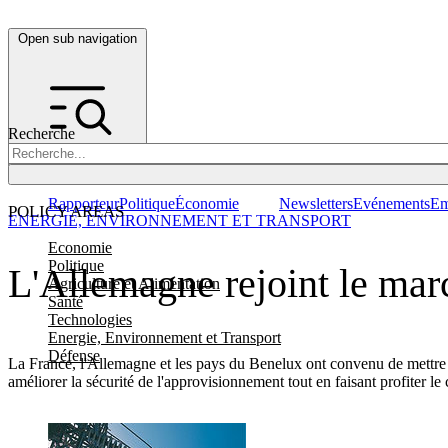
Open sub navigation
Recherche
Rapporteur
Politique
Économie
Newsletters
Evénements
Em
POLICY AREAS
ENERGIE, ENVIRONNEMENT ET TRANSPORT
Economie
Politique
L'Allemagne rejoint le mar
Agriculture et Alimentation
Santé
Technologies
Energie, Environnement et Transport
Défense
La France, l'Allemagne et les pays du Benelux ont convenu de mettre en
améliorer la sécurité de l'approvisionnement tout en faisant profiter l