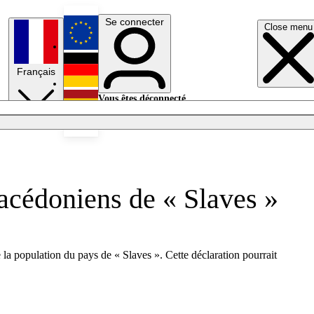
Se connecter
Close menu
English
Français
Deutsch
Vous êtes déconnecté.
Se connecter
Español
Lumières éteintes
acédoniens de « Slaves »
a population du pays de « Slaves ». Cette déclaration pourrait