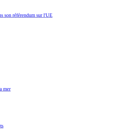
s son référendum sur l'UE
la mer
ts