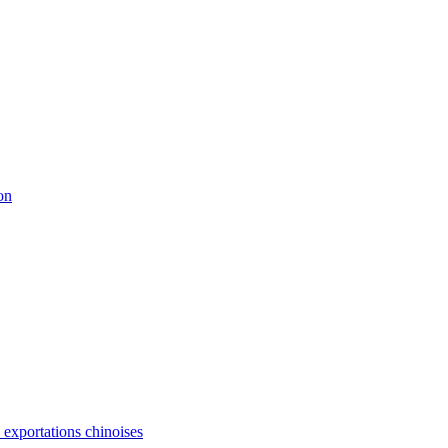
on
s exportations chinoises