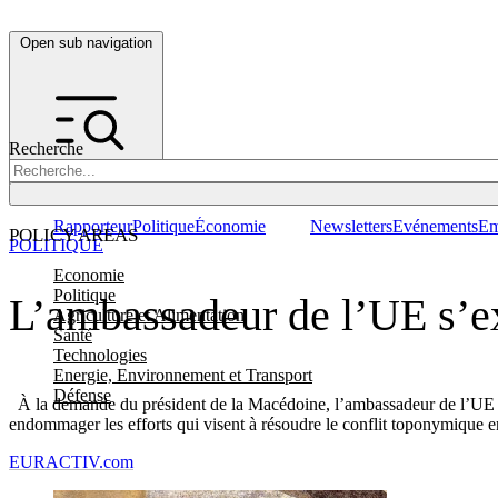
Open sub navigation
Recherche
Rapporteur
Politique
Économie
Newsletters
Evénements
Em
POLICY AREAS
POLITIQUE
Economie
Politique
L’ambassadeur de l’UE s’ex
Agriculture et Alimentation
Santé
Technologies
Energie, Environnement et Transport
Défense
À la demande du président de la Macédoine, l’ambassadeur de l’UE à S
endommager les efforts qui visent à résoudre le conflit toponymique e
EURACTIV.com