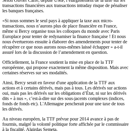
Selon Olivier Carré, député UMP, l’élargissement de la taxe sur les
transactions financières aux transactions intraday risque de pénaliser
les banques françaises.
«Si nous sommes le seul pays à appliquer la taxe aux micro-
transactions, nous n’aurons plus de place financière en France,
même si Bercy organise tous les colloques du monde avec Paris
Europlace pour tenter de redynamiser la finance française ! Et nous
nous évertuerons ensuite à élaborer des amendements pour tenter de
récupérer ce que nous aurons nous-mêmes laissé échapper » a-t-il
assuré lors de la discussion de l’amendement en question.
Officiellement, la France soutient la mise en place de la TTF
européenne, qui propose exactement la même disposition. Mais avec
certaines réserves sur ses modalités.
Ainsi, Bercy serait en faveur d'une application de la TTF aux
actions et à certains dérivés, mais pas à tous. Les dérivés sur actions
oui, mais pas les dérivés sur les obligations d’État, ni sur les dérivés
dits « à nus », c’est-à-dire sur des sous-jacents complexes (indices,
fonds de fonds etc). L'Allemagne pencherait pour une taxe de tous
les dérivés.
Au niveau européen, la TTF prévue pour 2014 avance à pas de
fourmis, malgré la volonté politique forte affichée par le commissaire
à la fiscalité, Algirdas Semeta.