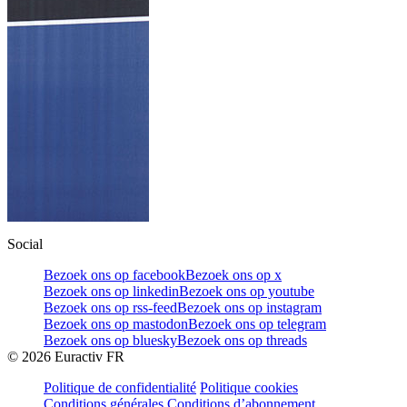
Social
Bezoek ons op facebook
Bezoek ons op x
Bezoek ons op linkedin
Bezoek ons op youtube
Bezoek ons op rss-feed
Bezoek ons op instagram
Bezoek ons op mastodon
Bezoek ons op telegram
Bezoek ons op bluesky
Bezoek ons op threads
©
2026
Euractiv FR
Politique de confidentialité
Politique cookies
Conditions générales
Conditions d’abonnement