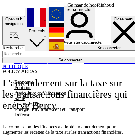
Ga naar de hoofdinhoud
Se connecter
Open sub
Close menu
English
navigation
Français
Deutsch
Vous êtes déconnecté.
Recherche
Se connecter
Español
Lumières éteintes
Se connecter
Rapporteur
Politique
Économie
Newsletters
Evénements
Em
POLITIQUE
POLICY AREAS
L'amendement sur la taxe sur
Economie
Politique
les transactions financières qui
Agriculture et Alimentation
Santé
énerve Bercy
Technologies
Energie, Environnement et Transport
Défense
La commission des Finances a adopté un amendement pour
augmenter les recettes de la taxe sur les transactions financières.