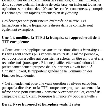
Le rapporteur de la Commission des Finances, Christian Eckert, a
donc suggéré d'élargir l'assiette de cette taxe, en intégrant toutes les
opérations sur actions des 109 sociétés cotées concernées, y compris
les échanges ultra rapides effectuées en day-trading.
Ces échanges sont pour l’heure exemptée de la taxe. Les
transactions à haute fréquence réalisées dans ce contexte sont
également exemptées.
Une fois modifiée, la TTF à la française se rapprocherait de la
TTF européenne
« Cette taxe ne s’applique pas aux transactions dites «
intra-day
» –
les titres sont achetés puis vendus au cours de la même journée –,
par opposition à celles qui consistent à acheter un titre un jour et à le
revendre trois jours après. Rien ne justifie cette exonération : le
présent amendement propose de la supprimer » avait indiqué
Christian Eckert, le rapporteur général de la Commission des
Finances jeudi dernier.
« Cet amendement pose une vraie question au niveau européen,
puisque la directive sur la TTF européenne propose exactement la
même chose pour l’instant » constate Alexandre Naulot, chargé de
campagne chez Oxfam. Pourquoi la France s’y opposerait-elle ?
Bercy, Nyse Euronext et Europlace veulent éviter