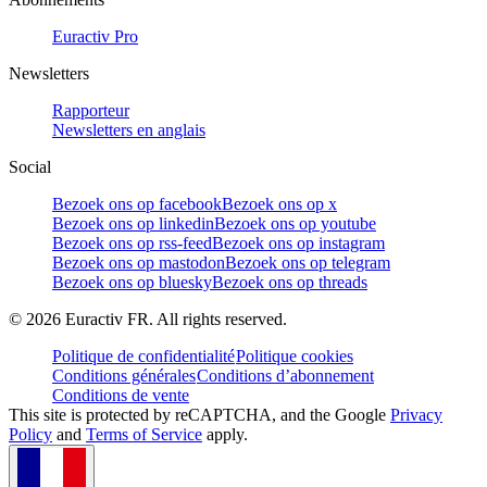
Euractiv Pro
Newsletters
Rapporteur
Newsletters en anglais
Social
Bezoek ons op facebook
Bezoek ons op x
Bezoek ons op linkedin
Bezoek ons op youtube
Bezoek ons op rss-feed
Bezoek ons op instagram
Bezoek ons op mastodon
Bezoek ons op telegram
Bezoek ons op bluesky
Bezoek ons op threads
©
2026
Euractiv FR. All rights reserved.
Politique de confidentialité
Politique cookies
Conditions générales
Conditions d’abonnement
Conditions de vente
This site is protected by reCAPTCHA, and the Google
Privacy
Policy
and
Terms of Service
apply.