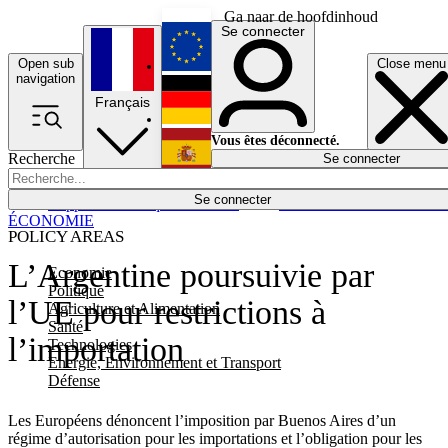
Ga naar de hoofdinhoud
Se connecter
Open sub
Close menu
English
navigation
Français
Deutsch
Vous êtes déconnecté.
Recherche
Se connecter
Español
Lumières éteintes
Se connecter
Rapporteur
Politique
Économie
Newsletters
Evénements
Em
ÉCONOMIE
POLICY AREAS
L’Argentine poursuivie par
Economie
Politique
l’UE pour restrictions à
Agriculture et Alimentation
Santé
l’importation
Technologies
Energie, Environnement et Transport
Défense
Les Européens dénoncent l’imposition par Buenos Aires d’un
régime d’autorisation pour les importations et l’obligation pour les