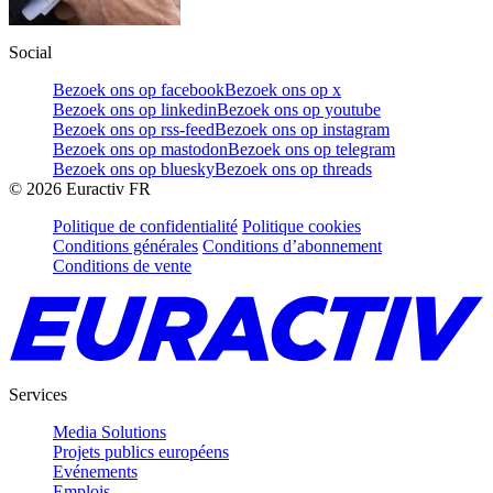
Social
Bezoek ons op facebook
Bezoek ons op x
Bezoek ons op linkedin
Bezoek ons op youtube
Bezoek ons op rss-feed
Bezoek ons op instagram
Bezoek ons op mastodon
Bezoek ons op telegram
Bezoek ons op bluesky
Bezoek ons op threads
©
2026
Euractiv FR
Politique de confidentialité
Politique cookies
Conditions générales
Conditions d’abonnement
Conditions de vente
Services
Media Solutions
Projets publics européens
Evénements
Emplois