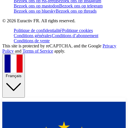
Bezoek ons op rss-feed
Bezoek ons op instagram
Bezoek ons op mastodon
Bezoek ons op telegram
Bezoek ons op bluesky
Bezoek ons op threads
©
2026
Euractiv FR. All rights reserved.
Politique de confidentialité
Politique cookies
Conditions générales
Conditions d’abonnement
Conditions de vente
This site is protected by reCAPTCHA, and the Google
Privacy
Policy
and
Terms of Service
apply.
Français