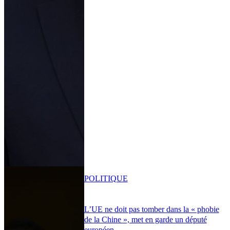
POLITIQUE
L’UE ne doit pas tomber dans la « phobie
de la Chine », met en garde un député
européen