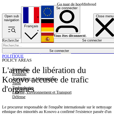
Ga naar de hoofdinhoud
Se connecter
Open sub
Close menu
English
navigation
Français
Deutsch
Vous êtes déconnecté.
Recherche
Se connecter
Español
Lumières éteintes
Se connecter
Rapporteur
Politique
Économie
Newsletters
Evénements
Em
POLITIQUE
POLICY AREAS
L'armée de libération du
Economie
Politique
Kosovo accusée de trafic
Agriculture et Alimentation
Santé
d'organes
Technologies
Energie, Environnement et Transport
Défense
Le procureur responsable de l'enquête internationale sur le nettoyage
ethnique des minorités au Kosovo a confirmé l'existence passée d'un