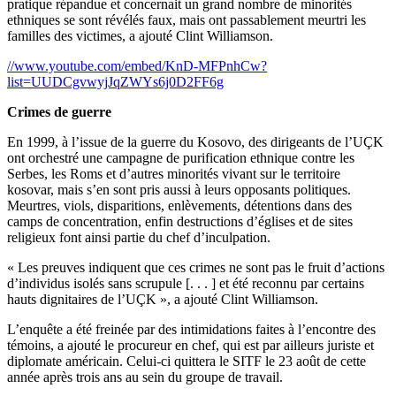
pratique répandue et concernait un grand nombre de minorités
ethniques se sont révélés faux, mais ont passablement meurtri les
familles des victimes, a ajouté Clint Williamson.
//www.youtube.com/embed/KnD-MFPnhCw?
list=UUDCgvwyjJqZWYs6j0D2FF6g
Crimes de guerre
En 1999, à l’issue de la guerre du Kosovo, des dirigeants de l’UÇK
ont orchestré une campagne de purification ethnique contre les
Serbes, les Roms et d’autres minorités vivant sur le territoire
kosovar, mais s’en sont pris aussi à leurs opposants politiques.
Meurtres, viols, disparitions, enlèvements, détentions dans des
camps de concentration, enfin destructions d’églises et de sites
religieux font ainsi partie du chef d’inculpation.
« Les preuves indiquent que ces crimes ne sont pas le fruit d’actions
d’individus isolés sans scrupule [. . . ] et été reconnu par certains
hauts dignitaires de l’UÇK », a ajouté Clint Williamson.
L’enquête a été freinée par des intimidations faites à l’encontre des
témoins, a ajouté le procureur en chef, qui est par ailleurs juriste et
diplomate américain. Celui-ci quittera le SITF le 23 août de cette
année après trois ans au sein du groupe de travail.