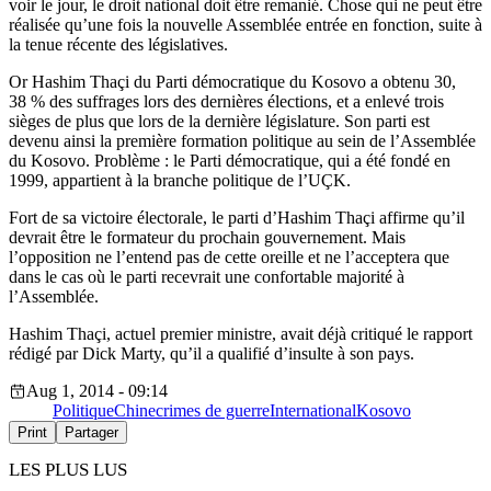
voir le jour, le droit national doit être remanié. Chose qui ne peut être
réalisée qu’une fois la nouvelle Assemblée entrée en fonction, suite à
la tenue récente des législatives.
Or Hashim Thaçi du Parti démocratique du Kosovo a obtenu 30,
38 % des suffrages lors des dernières élections, et a enlevé trois
sièges de plus que lors de la dernière législature. Son parti est
devenu ainsi la première formation politique au sein de l’Assemblée
du Kosovo. Problème : le Parti démocratique, qui a été fondé en
1999, appartient à la branche politique de l’UÇK.
Fort de sa victoire électorale, le parti d’Hashim Thaçi affirme qu’il
devrait être le formateur du prochain gouvernement. Mais
l’opposition ne l’entend pas de cette oreille et ne l’acceptera que
dans le cas où le parti recevrait une confortable majorité à
l’Assemblée.
Hashim Thaçi, actuel premier ministre, avait déjà critiqué le rapport
rédigé par Dick Marty, qu’il a qualifié d’insulte à son pays.
Aug 1, 2014 - 09:14
Politique
Chine
crimes de guerre
International
Kosovo
Print
Partager
LES PLUS LUS