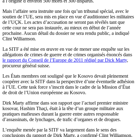
à l’origine d’environ 500 morts et 300 disparus.
Mais l’affaire sera instruite une fois qu’un tribunal spécial, avec le
soutien de l’UE, sera mis en place en vue d’auditionner les militaires
de l’UÇK. Les actes d’accusation ne seront pas révélés tant que
cette cour ne sera pas instaurée, au mieux en début de l’année
prochaine. Aucun détail du dossier ne sera rendu public, a indiqué
Clint Williamson.
La SITF a été mise en œuvre en vue de mener une enquête sur les
allégations de crimes de guerre et de crimes organisés énoncés dans
le rapport du Conseil de l’Europe de 2011 rédigé par Dick Marty
,
procureur général suisse.
Les États membres ont souligné que le Kosovo devait pleinement
coopérer avec la SITF dans la perspective d’une éventuelle adhésion
à l’UE. Cette task force s’inscrit dans le cadre de la Mission d’État
de droit de l’Union européenne au Kosovo.
Dirk Marty affirme dans son rapport que l’actuel premier ministre
kosovar, Hashim Thaçi, était à la tête d’un groupe militaire aux
pratiques mafieuses durant la guerre entre autres responsable
d’assassinats, de lynchages, de trafic d’organes et de drogues.
L’enquête menée par la SITF va largement dans le sens des
conclusions du rapport de Dirk Marty, a confirmé Clint Williamson.