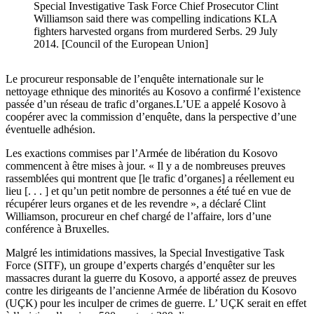
Special Investigative Task Force Chief Prosecutor Clint
Williamson said there was compelling indications KLA
fighters harvested organs from murdered Serbs. 29 July
2014. [Council of the European Union]
Le procureur responsable de l’enquête internationale sur le
nettoyage ethnique des minorités au Kosovo a confirmé l’existence
passée d’un réseau de trafic d’organes.L’UE a appelé Kosovo à
coopérer avec la commission d’enquête, dans la perspective d’une
éventuelle adhésion.
Les exactions commises par l’Armée de libération du Kosovo
commencent à être mises à jour. « Il y a de nombreuses preuves
rassemblées qui montrent que [le trafic d’organes] a réellement eu
lieu [. . . ] et qu’un petit nombre de personnes a été tué en vue de
récupérer leurs organes et de les revendre », a déclaré Clint
Williamson, procureur en chef chargé de l’affaire, lors d’une
conférence à Bruxelles.
Malgré les intimidations massives, la Special Investigative Task
Force (SITF), un groupe d’experts chargés d’enquêter sur les
massacres durant la guerre du Kosovo, a apporté assez de preuves
contre les dirigeants de l’ancienne Armée de libération du Kosovo
(UÇK) pour les inculper de crimes de guerre. L’ UÇK serait en effet