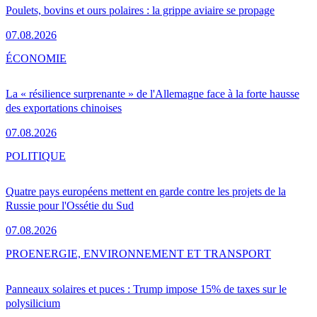
Poulets, bovins et ours polaires : la grippe aviaire se propage
07.08.2026
ÉCONOMIE
La « résilience surprenante » de l'Allemagne face à la forte hausse
des exportations chinoises
07.08.2026
POLITIQUE
Quatre pays européens mettent en garde contre les projets de la
Russie pour l'Ossétie du Sud
07.08.2026
PRO
ENERGIE, ENVIRONNEMENT ET TRANSPORT
Panneaux solaires et puces : Trump impose 15% de taxes sur le
polysilicium