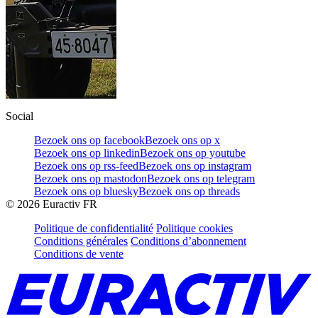
Social
Bezoek ons op facebook
Bezoek ons op x
Bezoek ons op linkedin
Bezoek ons op youtube
Bezoek ons op rss-feed
Bezoek ons op instagram
Bezoek ons op mastodon
Bezoek ons op telegram
Bezoek ons op bluesky
Bezoek ons op threads
©
2026
Euractiv FR
Politique de confidentialité
Politique cookies
Conditions générales
Conditions d’abonnement
Conditions de vente