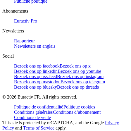
Publicité politique
Abonnements
Euractiv Pro
Newsletters
Rapporteur
Newsletters en anglais
Social
Bezoek ons op facebook
Bezoek ons op x
Bezoek ons op linkedin
Bezoek ons op youtube
Bezoek ons op rss-feed
Bezoek ons op instagram
Bezoek ons op mastodon
Bezoek ons op telegram
Bezoek ons op bluesky
Bezoek ons op threads
©
2026
Euractiv FR. All rights reserved.
Politique de confidentialité
Politique cookies
Conditions générales
Conditions d’abonnement
Conditions de vente
This site is protected by reCAPTCHA, and the Google
Privacy
Policy
and
Terms of Service
apply.