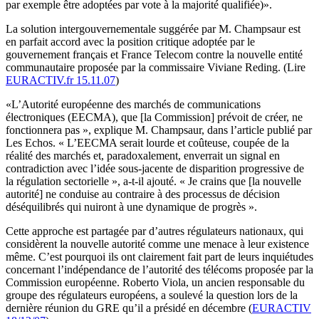
par exemple être adoptées par vote à la majorité qualifiée)».
La solution intergouvernementale suggérée par M. Champsaur est
en parfait accord avec la position critique adoptée par le
gouvernement français et France Telecom contre la nouvelle entité
communautaire proposée par la commissaire Viviane Reding. (Lire
EURACTIV.fr 15.11.07
)
«L’Autorité européenne des marchés de communications
électroniques (EECMA), que [la Commission] prévoit de créer, ne
fonctionnera pas », explique M. Champsaur, dans l’article publié par
Les Echos. « L’EECMA serait lourde et coûteuse, coupée de la
réalité des marchés et, paradoxalement, enverrait un signal en
contradiction avec l’idée sous-jacente de disparition progressive de
la régulation sectorielle », a-t-il ajouté. « Je crains que [la nouvelle
autorité] ne conduise au contraire à des processus de décision
déséquilibrés qui nuiront à une dynamique de progrès ».
Cette approche est partagée par d’autres régulateurs nationaux, qui
considèrent la nouvelle autorité comme une menace à leur existence
même. C’est pourquoi ils ont clairement fait part de leurs inquiétudes
concernant l’indépendance de l’autorité des télécoms proposée par la
Commission européenne. Roberto Viola, un ancien responsable du
groupe des régulateurs européens, a soulevé la question lors de la
dernière réunion du GRE qu’il a présidé en décembre (
EURACTIV