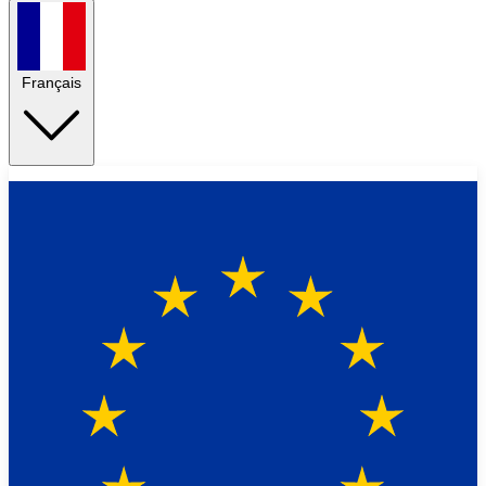
Français