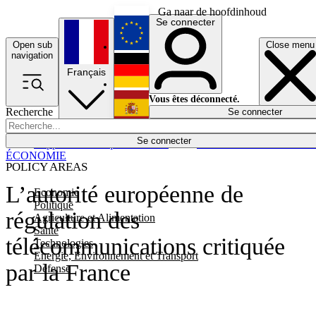
Ga naar de hoofdinhoud
Se connecter
Open sub
Close menu
English
navigation
Français
Deutsch
Vous êtes déconnecté.
Recherche
Se connecter
Español
Lumières éteintes
Se connecter
Rapporteur
Politique
Économie
Newsletters
Evénements
Em
ÉCONOMIE
POLICY AREAS
L’autorité européenne de
Economie
Politique
régulation des
Agriculture et Alimentation
Santé
télécommunications critiquée
Technologies
Energie, Environnement et Transport
par la France
Défense