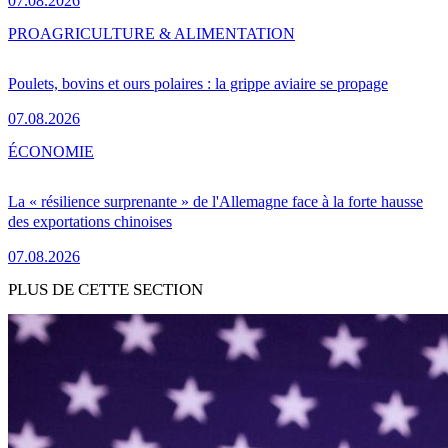
07.08.2026
PRO
AGRICULTURE & ALIMENTATION
Poulets, bovins et ours polaires : la grippe aviaire se propage
07.08.2026
ÉCONOMIE
La « résilience surprenante » de l'Allemagne face à la forte hausse
des exportations chinoises
07.08.2026
PLUS DE CETTE SECTION