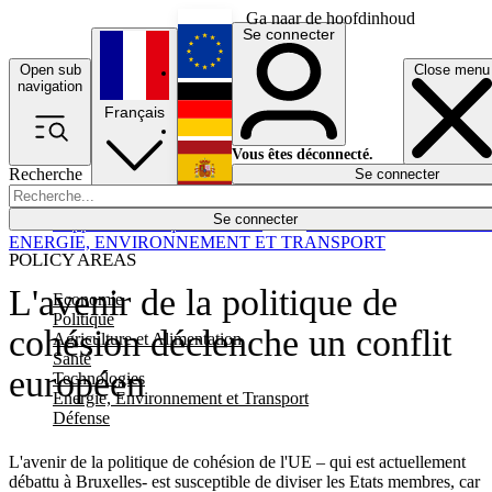
Ga naar de hoofdinhoud
Se connecter
Open sub
Close menu
English
navigation
Français
Deutsch
Vous êtes déconnecté.
Recherche
Se connecter
Español
Lumières éteintes
Se connecter
Rapporteur
Politique
Économie
Newsletters
Evénements
Em
ENERGIE, ENVIRONNEMENT ET TRANSPORT
POLICY AREAS
L'avenir de la politique de
Economie
Politique
cohésion déclenche un conflit
Agriculture et Alimentation
Santé
européen
Technologies
Energie, Environnement et Transport
Défense
L'avenir de la politique de cohésion de l'UE – qui est actuellement
débattu à Bruxelles- est susceptible de diviser les Etats membres, car