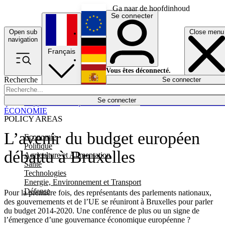
Ga naar de hoofdinhoud
Se connecter
Open sub
Close menu
English
navigation
Français
Deutsch
Vous êtes déconnecté.
Recherche
Se connecter
Español
Lumières éteintes
Se connecter
Rapporteur
Politique
Économie
Newsletters
Evénements
Em
ÉCONOMIE
POLICY AREAS
L’avenir du budget européen
Economie
Politique
débattu à Bruxelles
Agriculture et Alimentation
Santé
Technologies
Energie, Environnement et Transport
Défense
Pour la première fois, des représentants des parlements nationaux,
des gouvernements et de l’UE se réuniront à Bruxelles pour parler
du budget 2014-2020. Une conférence de plus ou un signe de
l’émergence d’une gouvernance économique européenne ?