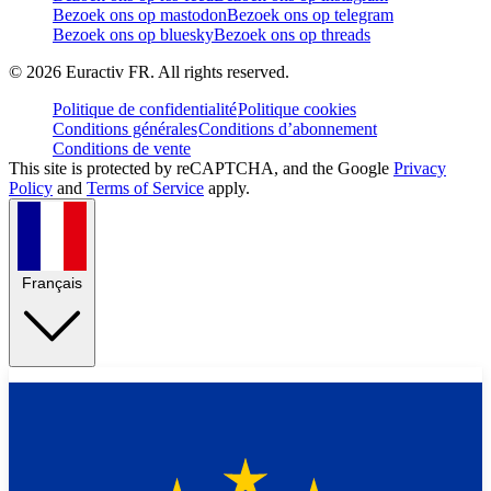
Bezoek ons op mastodon
Bezoek ons op telegram
Bezoek ons op bluesky
Bezoek ons op threads
©
2026
Euractiv FR. All rights reserved.
Politique de confidentialité
Politique cookies
Conditions générales
Conditions d’abonnement
Conditions de vente
This site is protected by reCAPTCHA, and the Google
Privacy
Policy
and
Terms of Service
apply.
Français