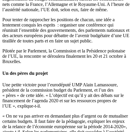
nets comme la France, l’Allemagne et le Royaume-Uni. A l’heure de
l’austérité nationale, l’UE doit, selon eux, faire de même.
Pour tenter de rapprocher les positions de chacun, une idée a
lentement conquis les esprits : organiser une conférence qui
réunirait l’ensemble des gouvernements, des parlements nationaux et
des acteurs européens pour débattre de l’avenir budgétaire d’une UE
tiraillée de toutes parts et en faire un sujet public.
Pilotée par le Parlement, la Commission et la Présidence polonaise
de l’UE, la rencontre se déroulera finalement les 20 et 21 octobre à
Bruxelles.
Un des pères du projet
Une petite victoire pour l’eurodéputé UMP Alain Lamassoure,
président de la commission budget du Parlement, et l’un des
« pères » de cette idée. « L’objectif est qu’il y ait des débats sur le
financement de l’agenda 2020 et sur les ressources propres de
l’UE », explique-t-il.
« On ne va pas arriver en demandant plus d’argent ou de mutualiser
certains budgets. Il faut faire de la pédagogie, expliquer les enjeux
de la relance de l’économie européenne sur la période 2014-2020»,
ajoute-t-il. Selon les parlementaires, elle doit succéder à l’austérité