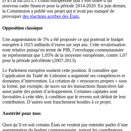
D’ici la mi-2013, l’Union européenne doit s’être dotée d’un
nouveau cadre financer pour la période 2014-2020. En juin dernier,
la Commission a publié son projet qui n’avait pas manqué de
provoquer
des réactions acerbes des États.
Opposition classique
Une augmentation de 5% a été proposée ce qui porterait le budget
européen à 1025 milliards d’euros sur sept ans. Cette revalorisation
reste relative puisqu’en terme de PIB, l’enveloppe communautaire
ne représenterait que 1,05% de la moyenne européenne, contre 1,07
pour la période précédente (2007-2013).
Le Parlement européen soutient cette position. Il considère que
l’application du Traité de Lisbonne a augmenté ses compétences et
domaines d’intervention. La création de « ressources propres » sous
la forme, par exemple, de taxes sur les transactions financières fait
aussi partie des points d’achoppement. Certaines capitales sont
favorables à cette idée, à condition que le revenu soit déduit de leur
contribution. D’autres sont franchement hostiles à ce projet.
Austérité pour tous
Quoi qu’il en soit certains États ne veulent pas entendre parler d’une
augmentation du budget communautaire, surtout les contributeurs