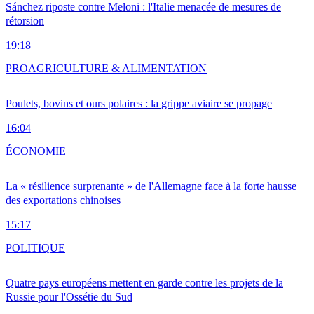
Sánchez riposte contre Meloni : l'Italie menacée de mesures de
rétorsion
19:18
PRO
AGRICULTURE & ALIMENTATION
Poulets, bovins et ours polaires : la grippe aviaire se propage
16:04
ÉCONOMIE
La « résilience surprenante » de l'Allemagne face à la forte hausse
des exportations chinoises
15:17
POLITIQUE
Quatre pays européens mettent en garde contre les projets de la
Russie pour l'Ossétie du Sud