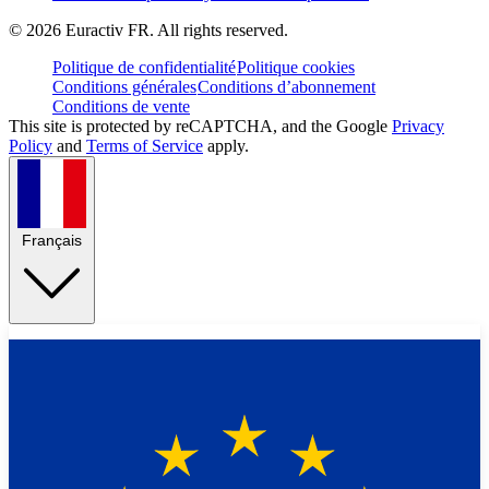
©
2026
Euractiv FR. All rights reserved.
Politique de confidentialité
Politique cookies
Conditions générales
Conditions d’abonnement
Conditions de vente
This site is protected by reCAPTCHA, and the Google
Privacy
Policy
and
Terms of Service
apply.
Français