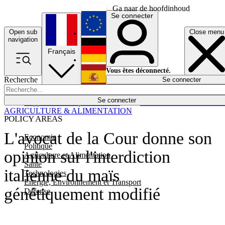
Ga naar de hoofdinhoud
Se connecter
Open sub
Close menu
English
navigation
Français
Deutsch
Vous êtes déconnecté.
Recherche
Se connecter
Español
Lumières éteintes
Se connecter
Rapporteur
Politique
Économie
Newsletters
Evénements
Em
AGRICULTURE & ALIMENTATION
POLICY AREAS
L'avocat de la Cour donne son
Economie
Politique
opinion sur l'interdiction
Agriculture et Alimentation
Santé
italienne du maïs
Technologies
Energie, Environnement et Transport
génétiquement modifié
Défense