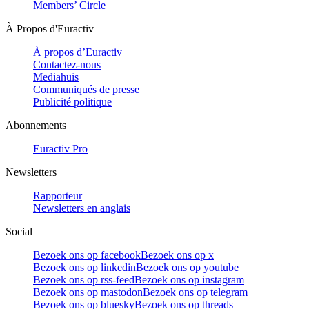
Members’ Circle
À Propos d'Euractiv
À propos d’Euractiv
Contactez-nous
Mediahuis
Communiqués de presse
Publicité politique
Abonnements
Euractiv Pro
Newsletters
Rapporteur
Newsletters en anglais
Social
Bezoek ons op facebook
Bezoek ons op x
Bezoek ons op linkedin
Bezoek ons op youtube
Bezoek ons op rss-feed
Bezoek ons op instagram
Bezoek ons op mastodon
Bezoek ons op telegram
Bezoek ons op bluesky
Bezoek ons op threads