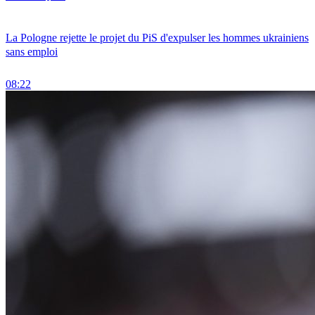
La Pologne rejette le projet du PiS d'expulser les hommes ukrainiens
sans emploi
08:22