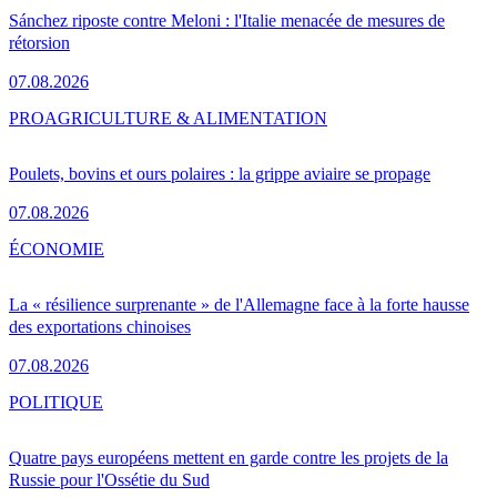
Sánchez riposte contre Meloni : l'Italie menacée de mesures de
rétorsion
07.08.2026
PRO
AGRICULTURE & ALIMENTATION
Poulets, bovins et ours polaires : la grippe aviaire se propage
07.08.2026
ÉCONOMIE
La « résilience surprenante » de l'Allemagne face à la forte hausse
des exportations chinoises
07.08.2026
POLITIQUE
Quatre pays européens mettent en garde contre les projets de la
Russie pour l'Ossétie du Sud