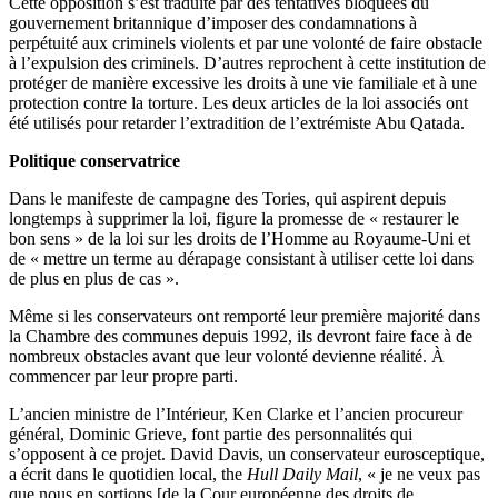
Cette opposition s’est traduite par des tentatives bloquées du
gouvernement britannique d’imposer des condamnations à
perpétuité aux criminels violents et par une volonté de faire obstacle
à l’expulsion des criminels. D’autres reprochent à cette institution de
protéger de manière excessive les droits à une vie familiale et à une
protection contre la torture. Les deux articles de la loi associés ont
été utilisés pour retarder l’extradition de l’extrémiste Abu Qatada.
Politique conservatrice
Dans le manifeste de campagne des Tories, qui aspirent depuis
longtemps à supprimer la loi, figure la promesse de « restaurer le
bon sens » de la loi sur les droits de l’Homme au Royaume-Uni et
de « mettre un terme au dérapage consistant à utiliser cette loi dans
de plus en plus de cas ».
Même si les conservateurs ont remporté leur première majorité dans
la Chambre des communes depuis 1992, ils devront faire face à de
nombreux obstacles avant que leur volonté devienne réalité. À
commencer par leur propre parti.
L’ancien ministre de l’Intérieur, Ken Clarke et l’ancien procureur
général, Dominic Grieve, font partie des personnalités qui
s’opposent à ce projet. David Davis, un conservateur eurosceptique,
a écrit dans le quotidien local, the
Hull Daily Mail
, « je ne veux pas
que nous en sortions [de la Cour européenne des droits de