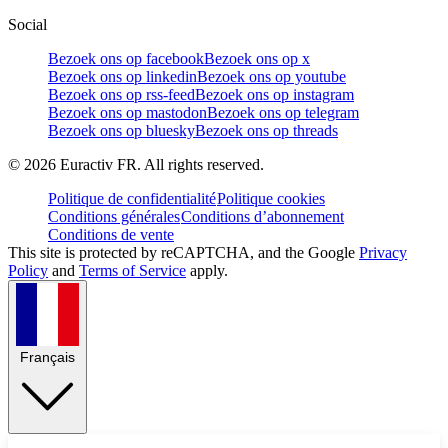
Social
Bezoek ons op facebook
Bezoek ons op x
Bezoek ons op linkedin
Bezoek ons op youtube
Bezoek ons op rss-feed
Bezoek ons op instagram
Bezoek ons op mastodon
Bezoek ons op telegram
Bezoek ons op bluesky
Bezoek ons op threads
©
2026
Euractiv FR. All rights reserved.
Politique de confidentialité
Politique cookies
Conditions générales
Conditions d’abonnement
Conditions de vente
This site is protected by reCAPTCHA, and the Google
Privacy
Policy
and
Terms of Service
apply.
Français