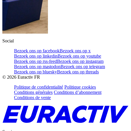
Social
Bezoek ons op facebook
Bezoek ons op x
Bezoek ons op linkedin
Bezoek ons op youtube
Bezoek ons op rss-feed
Bezoek ons op instagram
Bezoek ons op mastodon
Bezoek ons op telegram
Bezoek ons op bluesky
Bezoek ons op threads
©
2026
Euractiv FR
Politique de confidentialité
Politique cookies
Conditions générales
Conditions d’abonnement
Conditions de vente