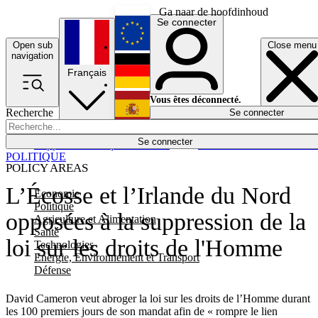
Ga naar de hoofdinhoud
Se connecter
Open sub
Close menu
English
navigation
Français
Deutsch
Vous êtes déconnecté.
Recherche
Se connecter
Español
Lumières éteintes
Se connecter
Rapporteur
Politique
Économie
Newsletters
Evénements
Em
POLITIQUE
POLICY AREAS
L’Écosse et l’Irlande du Nord
Economie
Politique
opposées à la suppression de la
Agriculture et Alimentation
Santé
loi sur les droits de l'Homme
Technologies
Energie, Environnement et Transport
Défense
David Cameron veut abroger la loi sur les droits de l’Homme durant
les 100 premiers jours de son mandat afin de « rompre le lien