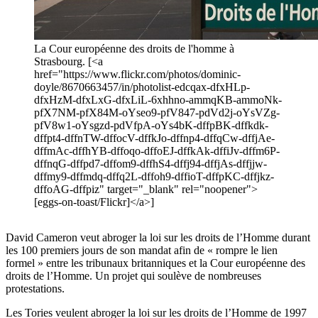
La Cour européenne des droits de l'homme à
Strasbourg. [<a
href="https://www.flickr.com/photos/dominic-
doyle/8670663457/in/photolist-edcqax-dfxHLp-
dfxHzM-dfxLxG-dfxLiL-6xhhno-ammqKB-ammoNk-
pfX7NM-pfX84M-oYseo9-pfV847-pdVd2j-oYsVZg-
pfV8w1-oYsgzd-pdVfpA-oYs4bK-dffpBK-dffkdk-
dffpt4-dffnTW-dffocV-dffkJo-dffnp4-dffqCw-dffjAe-
dffmAc-dffhYB-dffoqo-dffoEJ-dffkAk-dffiJv-dffm6P-
dffnqG-dffpd7-dffom9-dffhS4-dffj94-dffjAs-dffjjw-
dffmy9-dffmdq-dffq2L-dffoh9-dffioT-dffpKC-dffjkz-
dffoAG-dffpiz" target="_blank" rel="noopener">
[eggs-on-toast/Flickr]</a>]
David Cameron veut abroger la loi sur les droits de l’Homme durant
les 100 premiers jours de son mandat afin de « rompre le lien
formel » entre les tribunaux britanniques et la Cour européenne des
droits de l’Homme. Un projet qui soulève de nombreuses
protestations.
Les Tories veulent abroger la loi sur les droits de l’Homme de 1997