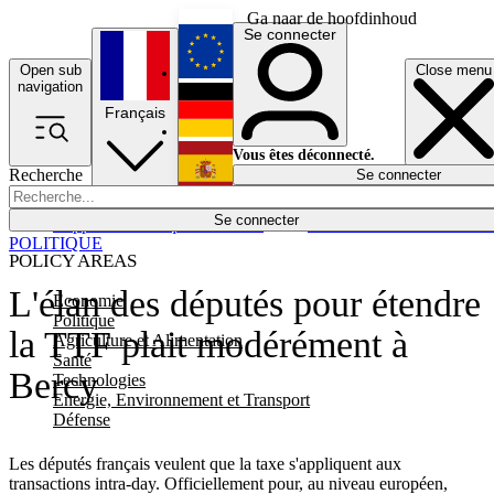
Ga naar de hoofdinhoud
Se connecter
Open sub
Close menu
English
navigation
Français
Deutsch
Vous êtes déconnecté.
Recherche
Se connecter
Español
Lumières éteintes
Se connecter
Rapporteur
Politique
Économie
Newsletters
Evénements
Em
POLITIQUE
POLICY AREAS
L'élan des députés pour étendre
Economie
Politique
la TTF plait modérément à
Agriculture et Alimentation
Santé
Bercy
Technologies
Energie, Environnement et Transport
Défense
Les députés français veulent que la taxe s'appliquent aux
transactions intra-day. Officiellement pour, au niveau européen,