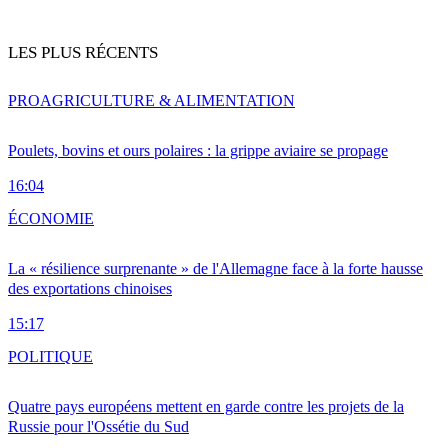
LES PLUS RÉCENTS
PRO
AGRICULTURE & ALIMENTATION
Poulets, bovins et ours polaires : la grippe aviaire se propage
16:04
ÉCONOMIE
La « résilience surprenante » de l'Allemagne face à la forte hausse
des exportations chinoises
15:17
POLITIQUE
Quatre pays européens mettent en garde contre les projets de la
Russie pour l'Ossétie du Sud