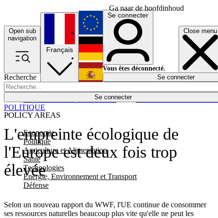
Ga naar de hoofdinhoud
Se connecter
Open sub
Close menu
English
navigation
Français
Deutsch
Vous êtes déconnecté.
Recherche
Se connecter
Español
Lumières éteintes
Se connecter
Rapporteur
Politique
Économie
Newsletters
Evénements
Em
POLITIQUE
POLICY AREAS
L'empreinte écologique de
Economie
Politique
l'Europe est deux fois trop
Agriculture et Alimentation
Santé
élevée
Technologies
Energie, Environnement et Transport
Défense
Selon un nouveau rapport du WWF, l'UE continue de consommer
ses ressources naturelles beaucoup plus vite qu'elle ne peut les