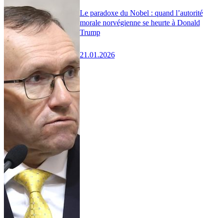
Le paradoxe du Nobel : quand l’autorité
morale norvégienne se heurte à Donald
Trump
21.01.2026