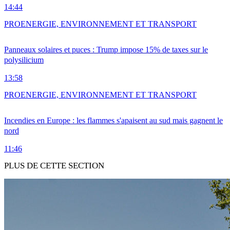
14:44
PRO
ENERGIE, ENVIRONNEMENT ET TRANSPORT
Panneaux solaires et puces : Trump impose 15% de taxes sur le
polysilicium
13:58
PRO
ENERGIE, ENVIRONNEMENT ET TRANSPORT
Incendies en Europe : les flammes s'apaisent au sud mais gagnent le
nord
11:46
PLUS DE CETTE SECTION