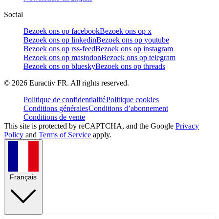
Social
Bezoek ons op facebook
Bezoek ons op x
Bezoek ons op linkedin
Bezoek ons op youtube
Bezoek ons op rss-feed
Bezoek ons op instagram
Bezoek ons op mastodon
Bezoek ons op telegram
Bezoek ons op bluesky
Bezoek ons op threads
©
2026
Euractiv FR. All rights reserved.
Politique de confidentialité
Politique cookies
Conditions générales
Conditions d’abonnement
Conditions de vente
This site is protected by reCAPTCHA, and the Google
Privacy
Policy
and
Terms of Service
apply.
Français