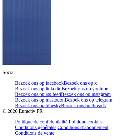
Social
Bezoek ons op facebook
Bezoek ons op x
Bezoek ons op linkedin
Bezoek ons op youtube
Bezoek ons op rss-feed
Bezoek ons op instagram
Bezoek ons op mastodon
Bezoek ons op telegram
Bezoek ons op bluesky
Bezoek ons op threads
©
2026
Euractiv FR
Politique de confidentialité
Politique cookies
Conditions générales
Conditions d’abonnement
Conditions de vente