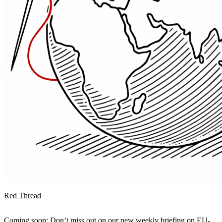
Red Thread
Coming soon: Don’t miss out on our new weekly briefing on EU-