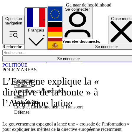
Ga naar de hoofdinhoud
Se connecter
Open sub
Close menu
English
navigation
Français
Deutsch
Vous êtes déconnecté.
Recherche
Se connecter
Español
Lumières éteintes
Se connecter
Rapporteur
Politique
Économie
Newsletters
Evénements
Em
POLITIQUE
POLICY AREAS
L’Espagne explique la «
Economie
Politique
directive de la honte » à
Agriculture et Alimentation
Santé
l’Amérique latine
Technologies
Energie, Environnement et Transport
Défense
Le gouvernement espagnol a lancé une « croisade de l’information »
pour expliquer les mérites de la directive européenne récemment