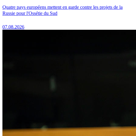
Quatre pays européens mettent en garde contre les projets de la
Russie pour l'Ossétie du Sud
07.08.2026