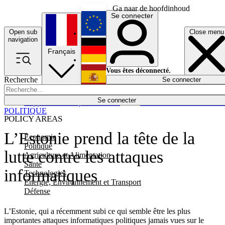
Ga naar de hoofdinhoud
Se connecter
Open sub
Close menu
English
navigation
Français
Deutsch
Vous êtes déconnecté.
Recherche
Se connecter
Español
Lumières éteintes
Se connecter
Rapporteur
Politique
Économie
Newsletters
Evénements
Em
POLITIQUE
POLICY AREAS
L’Estonie prend la tête de la
Economie
Politique
lutte contre les attaques
Agriculture et Alimentation
Santé
informatiques
Technologies
Energie, Environnement et Transport
Défense
L’Estonie, qui a récemment subi ce qui semble être les plus
importantes attaques informatiques politiques jamais vues sur le