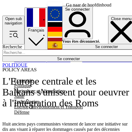
Ga naar de hoofdinhoud
Se connecter
Open sub
Close menu
English
navigation
Français
Deutsch
Vous êtes déconnecté.
Recherche
Se connecter
Español
Lumières éteintes
Se connecter
Rapporteur
Politique
Économie
Newsletters
Evénements
Em
POLITIQUE
POLICY AREAS
L'Europe centrale et les
Economie
Politique
Balkans s'unissent pour oeuvrer
Agriculture et Alimentation
Santé
à l'intégration des Roms
Technologies
Energie, Environnement et Transport
Défense
Huit anciens pays communistes viennent de lancer une initiative sur
dix ans visant à réparer les dommages causés par des décennies