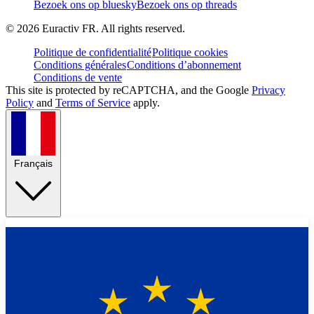
Bezoek ons op bluesky
Bezoek ons op threads
©
2026
Euractiv FR. All rights reserved.
Politique de confidentialité
Politique cookies
Conditions générales
Conditions d’abonnement
Conditions de vente
This site is protected by reCAPTCHA, and the Google
Privacy
Policy
and
Terms of Service
apply.
Français