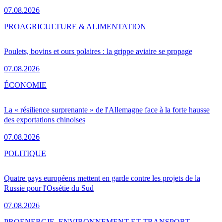
07.08.2026
PRO
AGRICULTURE & ALIMENTATION
Poulets, bovins et ours polaires : la grippe aviaire se propage
07.08.2026
ÉCONOMIE
La « résilience surprenante » de l'Allemagne face à la forte hausse
des exportations chinoises
07.08.2026
POLITIQUE
Quatre pays européens mettent en garde contre les projets de la
Russie pour l'Ossétie du Sud
07.08.2026
PRO
ENERGIE, ENVIRONNEMENT ET TRANSPORT