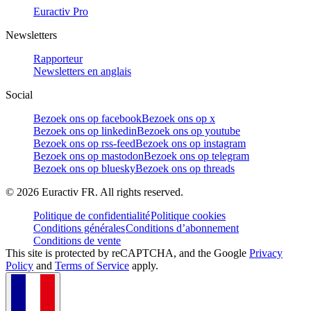
Euractiv Pro
Newsletters
Rapporteur
Newsletters en anglais
Social
Bezoek ons op facebook
Bezoek ons op x
Bezoek ons op linkedin
Bezoek ons op youtube
Bezoek ons op rss-feed
Bezoek ons op instagram
Bezoek ons op mastodon
Bezoek ons op telegram
Bezoek ons op bluesky
Bezoek ons op threads
©
2026
Euractiv FR. All rights reserved.
Politique de confidentialité
Politique cookies
Conditions générales
Conditions d’abonnement
Conditions de vente
This site is protected by reCAPTCHA, and the Google
Privacy
Policy
and
Terms of Service
apply.