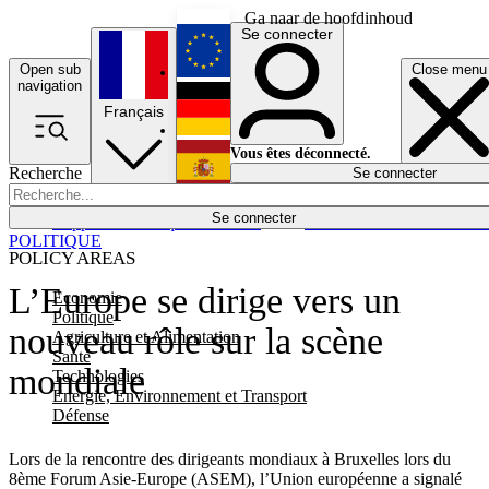
Ga naar de hoofdinhoud
Se connecter
Open sub
Close menu
English
navigation
Français
Deutsch
Vous êtes déconnecté.
Recherche
Se connecter
Español
Lumières éteintes
Se connecter
Rapporteur
Politique
Économie
Newsletters
Evénements
Em
POLITIQUE
POLICY AREAS
L’Europe se dirige vers un
Economie
Politique
nouveau rôle sur la scène
Agriculture et Alimentation
Santé
mondiale
Technologies
Energie, Environnement et Transport
Défense
Lors de la rencontre des dirigeants mondiaux à Bruxelles lors du
8ème Forum Asie-Europe (ASEM), l’Union européenne a signalé