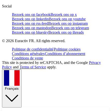
Social
Bezoek ons op facebook
Bezoek ons op x
Bezoek ons op linkedin
Bezoek ons op youtube
Bezoek ons op rss-feed
Bezoek ons op instagram
Bezoek ons op mastodon
Bezoek ons op telegram
Bezoek ons op bluesky
Bezoek ons op threads
©
2026
Euractiv FR. All rights reserved.
Politique de confidentialité
Politique cookies
Conditions générales
Conditions d’abonnement
Conditions de vente
This site is protected by reCAPTCHA, and the Google
Privacy
Policy
and
Terms of Service
apply.
Français