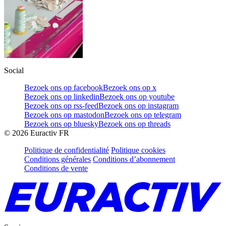
Social
Bezoek ons op facebook
Bezoek ons op x
Bezoek ons op linkedin
Bezoek ons op youtube
Bezoek ons op rss-feed
Bezoek ons op instagram
Bezoek ons op mastodon
Bezoek ons op telegram
Bezoek ons op bluesky
Bezoek ons op threads
©
2026
Euractiv FR
Politique de confidentialité
Politique cookies
Conditions générales
Conditions d’abonnement
Conditions de vente