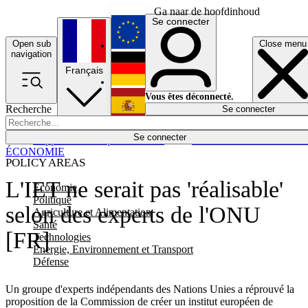
Ga naar de hoofdinhoud
Se connecter
Open sub
Close menu
English
navigation
Français
Deutsch
Vous êtes déconnecté.
Recherche
Se connecter
Español
Lumières éteintes
Se connecter
Rapporteur
Politique
Économie
Newsletters
Evénements
Em
ÉCONOMIE
POLICY AREAS
L'IET ne serait pas 'réalisable'
Economie
Politique
selon des experts de l'ONU
Agriculture et Alimentation
Santé
[FR]
Technologies
Energie, Environnement et Transport
Défense
Un groupe d'experts indépendants des Nations Unies a réprouvé la
proposition de la Commission de créer un institut européen de