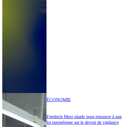
ÉCONOMIE
Friedrich Merz plaide pour renoncer à une
loi européenne sur le devoir de vigilance