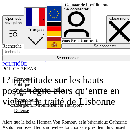
Ga naar de hoofdinhoud
Se connecter
Open sub
Close menu
English
navigation
Français
Deutsch
Vous êtes déconnecté.
Recherche
Se connecter
Español
Lumières éteintes
Se connecter
Rapporteur
Politique
Économie
Newsletters
Evénements
Em
POLITIQUE
POLICY AREAS
L’incertitude sur les hauts
Economie
Politique
postes règne alors qu’entre en
Agriculture et Alimentation
Santé
vigueur le traité de Lisbonne
Technologies
Energie, Environnement et Transport
Défense
Alors que le belge Herman Von Rompuy et la britannique Catherine
Ashton endossent leurs nouvelles fonctions de président du Conseil