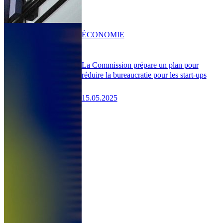
ÉCONOMIE
La Commission prépare un plan pour
réduire la bureaucratie pour les start-ups
15.05.2025