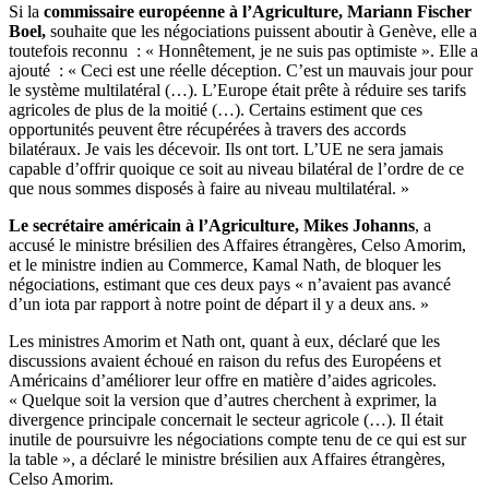
Si la
commissaire européenne à l’Agriculture, Mariann Fischer
Boel,
souhaite que les négociations puissent aboutir à Genève, elle a
toutefois reconnu : « Honnêtement, je ne suis pas optimiste ». Elle a
ajouté : « Ceci est une réelle déception. C’est un mauvais jour pour
le système multilatéral (…). L’Europe était prête à réduire ses tarifs
agricoles de plus de la moitié (…). Certains estiment que ces
opportunités peuvent être récupérées à travers des accords
bilatéraux. Je vais les décevoir. Ils ont tort. L’UE ne sera jamais
capable d’offrir quoique ce soit au niveau bilatéral de l’ordre de ce
que nous sommes disposés à faire au niveau multilatéral. »
Le secrétaire américain à l’Agriculture, Mikes Johanns
, a
accusé le ministre brésilien des Affaires étrangères, Celso Amorim,
et le ministre indien au Commerce, Kamal Nath, de bloquer les
négociations, estimant que ces deux pays « n’avaient pas avancé
d’un iota par rapport à notre point de départ il y a deux ans. »
Les ministres Amorim et Nath ont, quant à eux, déclaré que les
discussions avaient échoué en raison du refus des Européens et
Américains d’améliorer leur offre en matière d’aides agricoles.
« Quelque soit la version que d’autres cherchent à exprimer, la
divergence principale concernait le secteur agricole (…). Il était
inutile de poursuivre les négociations compte tenu de ce qui est sur
la table », a déclaré le ministre brésilien aux Affaires étrangères,
Celso Amorim.