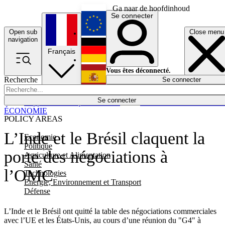
Ga naar de hoofdinhoud
Se connecter
Open sub
Close menu
English
navigation
Français
Deutsch
Vous êtes déconnecté.
Recherche
Se connecter
Español
Lumières éteintes
Se connecter
Rapporteur
Politique
Économie
Newsletters
Evénements
Em
ÉCONOMIE
POLICY AREAS
L’Inde et le Brésil claquent la
Economie
Politique
porte des négociations à
Agriculture et Alimentation
Santé
l’OMC
Technologies
Energie, Environnement et Transport
Défense
L’Inde et le Brésil ont quitté la table des négociations commerciales
avec l’UE et les États-Unis, au cours d’une réunion du "G4" à