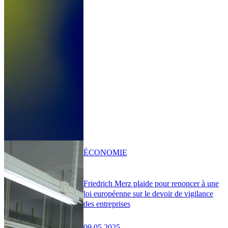
ÉCONOMIE
Friedrich Merz plaide pour renoncer à une
loi européenne sur le devoir de vigilance
des entreprises
09.05.2025