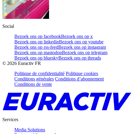
Social
Bezoek ons op facebook
Bezoek ons op x
Bezoek ons op linkedin
Bezoek ons op youtube
Bezoek ons op rss-feed
Bezoek ons op instagram
Bezoek ons op mastodon
Bezoek ons op telegram
Bezoek ons op bluesky
Bezoek ons op threads
©
2026
Euractiv FR
Politique de confidentialité
Politique cookies
Conditions générales
Conditions d’abonnement
Conditions de vente
Services
Media Solutions