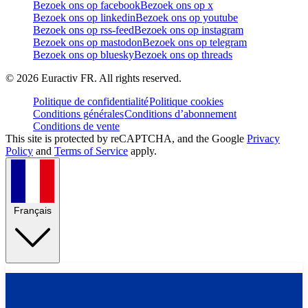
Bezoek ons op facebook
Bezoek ons op x
Bezoek ons op linkedin
Bezoek ons op youtube
Bezoek ons op rss-feed
Bezoek ons op instagram
Bezoek ons op mastodon
Bezoek ons op telegram
Bezoek ons op bluesky
Bezoek ons op threads
©
2026
Euractiv FR. All rights reserved.
Politique de confidentialité
Politique cookies
Conditions générales
Conditions d’abonnement
Conditions de vente
This site is protected by reCAPTCHA, and the Google
Privacy
Policy
and
Terms of Service
apply.
Français