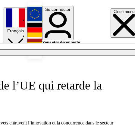
Se connecter
Close menu
English
Français
Deutsch
Vous êtes déconnecté.
Se connecter
Español
Lumières éteintes
de l’UE qui retarde la
vets entravent l’innovation et la concurrence dans le secteur