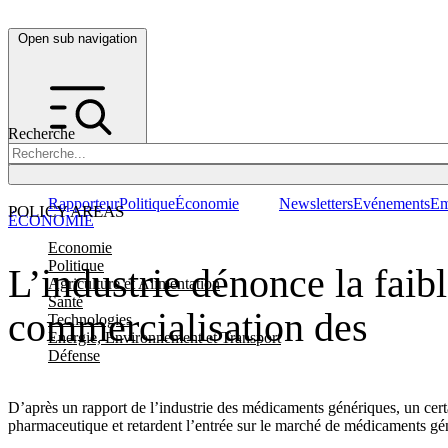
Open sub navigation
Recherche
Rapporteur
Politique
Économie
Newsletters
Evénements
Em
POLICY AREAS
ÉCONOMIE
Economie
Politique
L’industrie dénonce la faib
Agriculture et Alimentation
Santé
commercialisation des
Technologies
Energie, Environnement et Transport
Défense
D’après un rapport de l’industrie des médicaments génériques, un certa
pharmaceutique et retardent l’entrée sur le marché de médicaments g