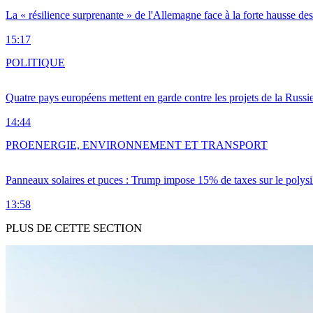
La « résilience surprenante » de l'Allemagne face à la forte hausse de
15:17
POLITIQUE
Quatre pays européens mettent en garde contre les projets de la Russi
14:44
PRO
ENERGIE, ENVIRONNEMENT ET TRANSPORT
Panneaux solaires et puces : Trump impose 15% de taxes sur le polysi
13:58
PLUS DE CETTE SECTION