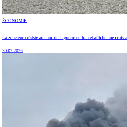
ÉCONOMIE
La zone euro résiste au choc de la guerre en Iran et affiche une crois
30.07.2026