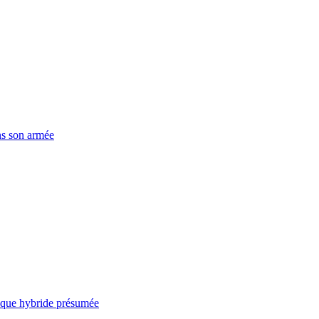
ns son armée
taque hybride présumée