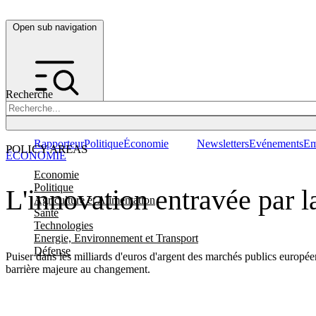
Open sub navigation
Recherche
Rapporteur
Politique
Économie
Newsletters
Evénements
Em
POLICY AREAS
ÉCONOMIE
Economie
Politique
L'innovation entravée par l
Agriculture et Alimentation
Santé
Technologies
Energie, Environnement et Transport
Défense
Puiser dans les milliards d'euros d'argent des marchés publics europée
barrière majeure au changement.