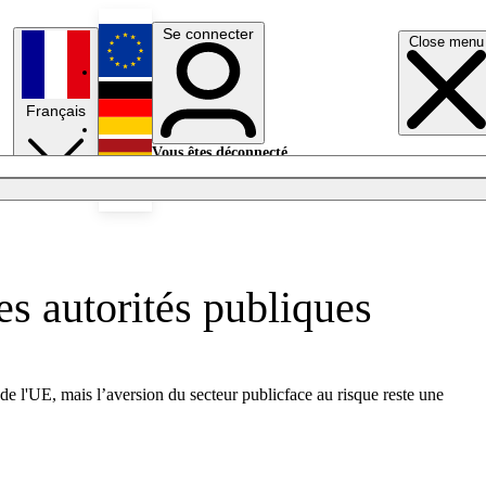
Se connecter
Close menu
English
Français
Deutsch
Vous êtes déconnecté.
Se connecter
Español
Lumières éteintes
es autorités publiques
de l'UE, mais l’aversion du secteur publicface au risque reste une