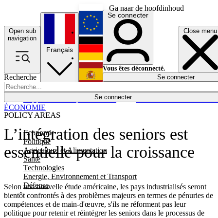
Ga naar de hoofdinhoud
Se connecter
Open sub
Close menu
English
navigation
Français
Deutsch
Vous êtes déconnecté.
Recherche
Se connecter
Español
Lumières éteintes
Se connecter
Rapporteur
Politique
Économie
Newsletters
Evénements
Em
ÉCONOMIE
POLICY AREAS
L’intégration des seniors est
Economie
Politique
essentielle pour la croissance
Agriculture et Alimentation
Santé
Technologies
Energie, Environnement et Transport
Défense
Selon une nouvelle étude américaine, les pays industrialisés seront
bientôt confrontés à des problèmes majeurs en termes de pénuries de
compétences et de main-d'œuvre, s'ils ne réforment pas leur
politique pour retenir et réintégrer les seniors dans le processus de