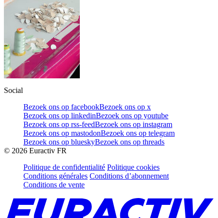
Social
Bezoek ons op facebook
Bezoek ons op x
Bezoek ons op linkedin
Bezoek ons op youtube
Bezoek ons op rss-feed
Bezoek ons op instagram
Bezoek ons op mastodon
Bezoek ons op telegram
Bezoek ons op bluesky
Bezoek ons op threads
©
2026
Euractiv FR
Politique de confidentialité
Politique cookies
Conditions générales
Conditions d’abonnement
Conditions de vente