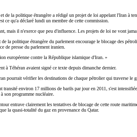
de la politique étrangère a rédigé un projet de loi appelant l'Iran à tent
'est ce qu'a déclaré lundi un membre de cette commission.
, mais il n'exerce que peu d'influence. Les projets de loi ne vont jamais 
t de la politique étrangère du parlement encourage le blocage des pétroli
ce de presse du parlement iranien.
nion européenne contre la République islamique d'Iran. »
à Téhéran avaient signé ce texte depuis dimanche dernier.
pourrait vérifier les destinations de chaque pétrolier qui traverse le go
 transité environ 17 millions de barils par jour en 2011, s'est intensifi
s à son programme nucléaire.
entour entrave clairement les tentatives de blocage de cette route maritim
 que la quasi-totalité du gaz en provenance du Qatar.