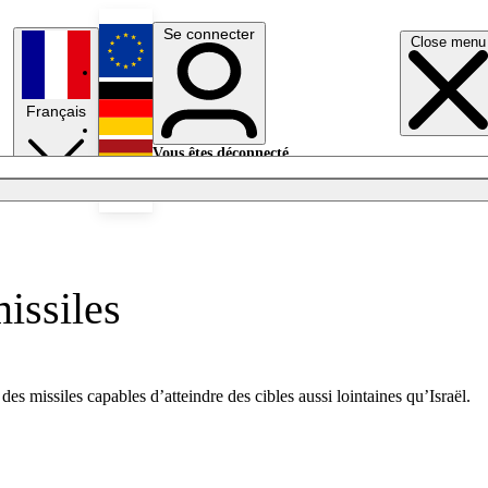
Se connecter
Close menu
English
Français
Deutsch
Vous êtes déconnecté.
Se connecter
Español
Lumières éteintes
issiles
 des missiles capables d’atteindre des cibles aussi lointaines qu’Israël.