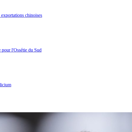
s exportations chinoises
e pour l'Ossétie du Sud
licium