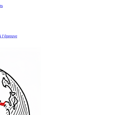
ts
à l’épreuve