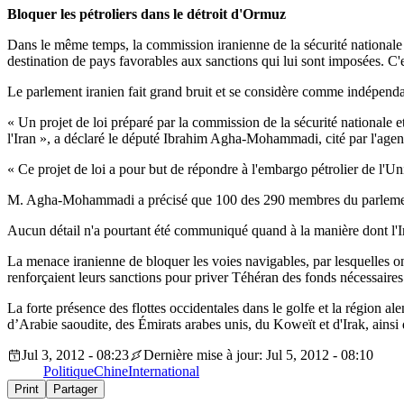
Bloquer les pétroliers dans le détroit d'Ormuz
Dans le même temps, la commission iranienne de la sécurité nationale et 
destination de pays favorables aux sanctions qui lui sont imposées. C
Le parlement iranien fait grand bruit et se considère comme indépendant
« Un projet de loi préparé par la commission de la sécurité nationale e
l'Iran », a déclaré le député Ibrahim Agha-Mohammadi, cité par l'agen
« Ce projet de loi a pour but de répondre à l'embargo pétrolier de l'U
M. Agha-Mohammadi a précisé que 100 des 290 membres du parlement 
Aucun détail n'a pourtant été communiqué quand à la manière dont l'Iran 
La menace iranienne de bloquer les voies navigables, par lesquelles ont
renforçaient leurs sanctions pour priver Téhéran des fonds nécessaire
La forte présence des flottes occidentales dans le golfe et la région al
d’Arabie saoudite, des Émirats arabes unis, du Koweït et d'Irak, ainsi
Jul 3, 2012 - 08:23
Dernière mise à jour: Jul 5, 2012 - 08:10
Politique
Chine
International
Print
Partager