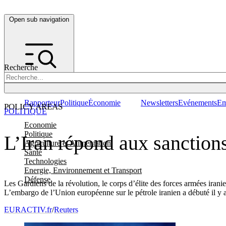
Open sub navigation
Recherche
Rapporteur
Politique
Économie
Newsletters
Evénements
Em
POLICY AREAS
POLITIQUE
Economie
Politique
L’Iran répond aux sanctions
Agriculture et Alimentation
Santé
Technologies
Energie, Environnement et Transport
Défense
Les Gardiens de la révolution, le corps d’élite des forces armées iranienn
L’embargo de l’Union européenne sur le pétrole iranien a débuté il y a
EURACTIV.fr
/
Reuters