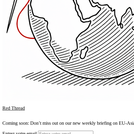
Red Thread
Coming soon: Don’t miss out on our new weekly briefing on EU-Asia 
Entrez votre email