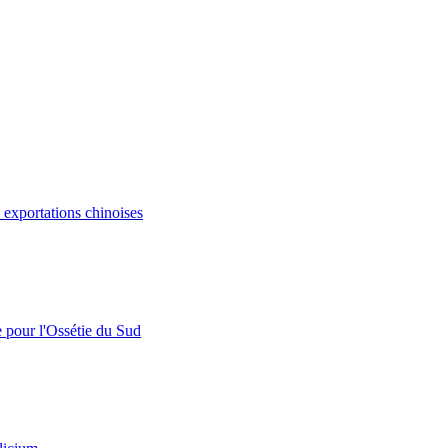
s exportations chinoises
e pour l'Ossétie du Sud