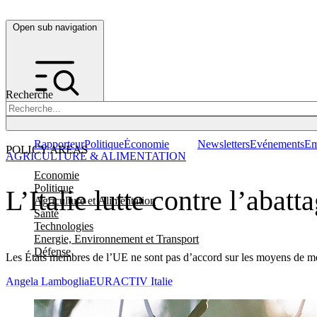
Open sub navigation
Recherche
Rapporteur
Politique
Économie
Newsletters
Evénements
Em
POLICY AREAS
AGRICULTURE & ALIMENTATION
Economie
Politique
L’Italie lutte contre l’abat
Agriculture et Alimentation
Santé
Technologies
Energie, Environnement et Transport
Défense
Les États membres de l’UE ne sont pas d’accord sur les moyens de mettre
Angela Lamboglia
EURACTIV Italie