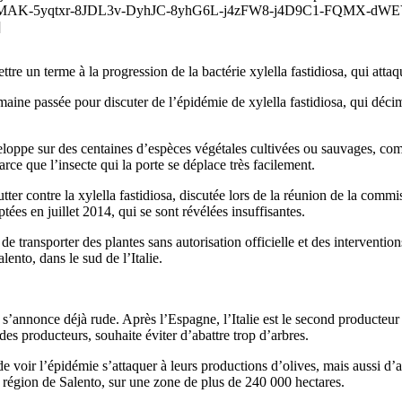
MAK-5yqtxr-8JDL3v-DyhJC-8yhG6L-j4zFW8-j4D9C1-FQMX-dWEYm
]
 un terme à la progression de la bactérie xylella fastidiosa, qui attaque
aine passée pour discuter de l’épidémie de xylella fastidiosa, qui décime 
eloppe sur des centaines d’espèces végétales cultivées ou sauvages, comme
rce que l’insecte qui la porte se déplace très facilement.
utter contre la xylella fastidiosa, discutée lors de la réunion de la co
tées en juillet 2014, qui se sont révélées insuffisantes.
transporter des plantes sans autorisation officielle et des interventions 
ento, dans le sud de l’Italie.
lle s’annonce déjà rude. Après l’Espagne, l’Italie est le second producteur
des producteurs, souhaite éviter d’abattre trop d’arbres.
de voir l’épidémie s’attaquer à leurs productions d’olives, mais aussi d’
a région de Salento, sur une zone de plus de 240 000 hectares.