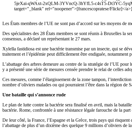
5jeXai-qWAxt-2xQLM-3YVncQ-3hYfL5-c4sT5-Dt3YC-5yq
target="_blank" rel="noopener">[francescopratese/Flickr]</a>
Les États membres de l’UE ne sont pas d’accord sur les moyens de mettre
Des spécialistes des 28 États membres se sont réunis à Bruxelles la sem
consensus, a déclaré un représentant le 27 mars.
Xylella fastidiosa est une bactérie transmise par un insecte, qui se dév
traitement et l’épidémie peut difficilement être endiguée, notamment pa
L’abattage des arbres demeure au centre de la stratégie de l’UE pour l
y a présenté une série de mesures censée prendre le relai de celles adop
Ces mesures, comme l’élargissement de la zone tampon, l’interdiction de 
nombre d’oliviers malades ou qui pourraient l’être dans la région de Sal
Une bataille qui s’annonce rude
Le plan de lutte contre la bactérie sera finalisé en avril, mais la batai
bactérie. Rome, confrontée à une résistance légale farouche de la part 
De leur côté, la France, l’Espagne et la Grèce, trois pays qui risquent 
l’abattage de plus d’un dixième des quelque 9 millions d’oliviers de l