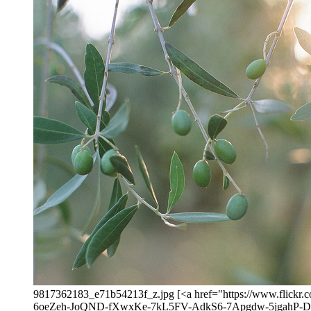
9817362183_e71b54213f_z.jpg [<a href="https://www.flic
6oeZeh-JoQND-fXwxKe-7kL5FV-AdkS6-7Apgdw-5jgahP-