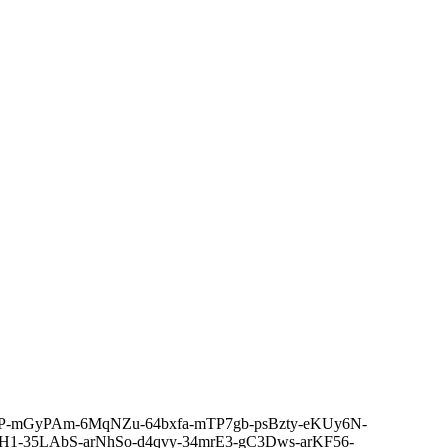
-7LRgAP-mGyPAm-6MqNZu-64bxfa-mTP7gb-psBzty-eKUy6N-
-35LAbS-arNhSo-d4qvy-34mrE3-gC3Dws-arKF56-