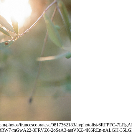
kr.com/photos/francescopratese/9817362183/in/photolist-6RFPFC
DjRW7-mGwA22-3FRVZ6-2oSeA3-aetVXZ-4K6REn-pALGH-35LGH1