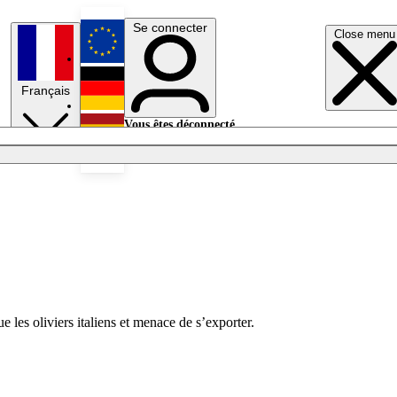
Se connecter
Close menu
English
Français
Deutsch
Vous êtes déconnecté.
Se connecter
Español
Lumières éteintes
 les oliviers italiens et menace de s’exporter.