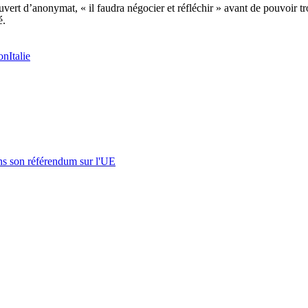
uvert d’anonymat, « il faudra négocier et réfléchir » avant de pouvoir t
é.
on
Italie
s son référendum sur l'UE